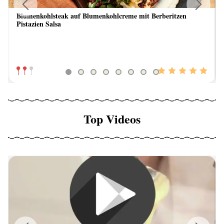
Blumenkohlsteak auf Blumenkohlcreme mit Berberitzen
Previous
Next
Pistazien Salsa
Top Videos