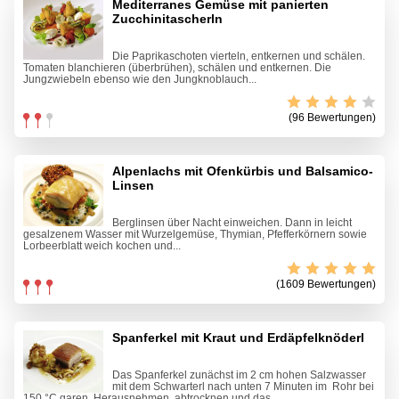
Mediterranes Gemüse mit panierten
Zucchinitascherln
Die Paprikaschoten vierteln, entkernen und schälen.
Tomaten blanchieren (überbrühen), schälen und entkernen. Die
Jungzwiebeln ebenso wie den Jungknoblauch...
(96 Bewertungen)
Alpenlachs mit Ofenkürbis und Balsamico-
Linsen
Berglinsen über Nacht einweichen. Dann in leicht
gesalzenem Wasser mit Wurzelgemüse, Thymian, Pfefferkörnern sowie
Lorbeerblatt weich kochen und...
(1609 Bewertungen)
Spanferkel mit Kraut und Erdäpfelknöderl
Das Spanferkel zunächst im 2 cm hohen Salzwasser
mit dem Schwarterl nach unten 7 Minuten im Rohr bei
150 °C garen. Herausnehmen, abtrocknen und das...