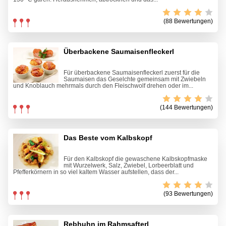
(88 Bewertungen)
Überbackene Saumaisenfleckerl
Für überbackene Saumaisenfleckerl zuerst für die
Saumaisen das Geselchte gemeinsam mit Zwiebeln
und Knoblauch mehrmals durch den Fleischwolf drehen oder im...
(144 Bewertungen)
Das Beste vom Kalbskopf
Für den Kalbskopf die gewaschene Kalbskopfmaske
mit Wurzelwerk, Salz, Zwiebel, Lorbeerblatt und
Pfefferkörnern in so viel kaltem Wasser aufstellen, dass der...
(93 Bewertungen)
Rebhuhn im Rahmsafterl