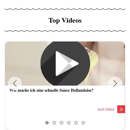
Top Videos
Wie mache ich eine schnelle Sauce Hollandaise?
Previous
Next
zum Video