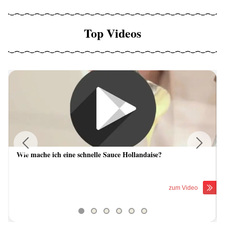
Top Videos
Wie mache ich eine schnelle Sauce Hollandaise?
Previous
Next
zum Video