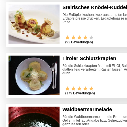
Steirisches Knödel-Kudde
Die Erdäpfel kochen, kurz ausdampfen la
Erdäpfelpresse drücken. Erdäpfelmasse mit
Prise...
(92 Bewertungen)
Tiroler Schlutzkrapfen
Für die Schlutzkrapfen Mehl mit Ei, Öl, S
glatten Teig verarbeiten. Rasten lassen. A
dünn...
(179 Bewertungen)
Waldbeermarmelade
Zitrone
Beete S
Für die Waldbeermarmelade die Brom- un
Geliermittel laut Angabe bzw. Gelierzuck
ganz lassen oder...