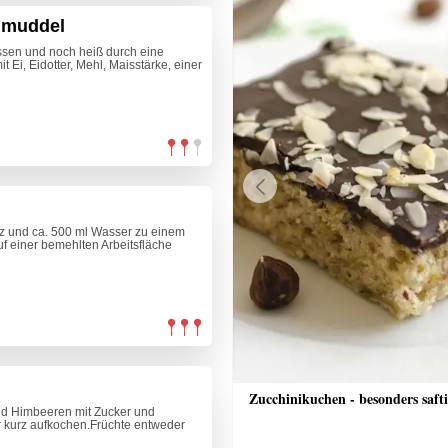
lmuddel
ssen und noch heiß durch eine
 Ei, Eidotter, Mehl, Maisstärke, einer
Previous
alz und ca. 500 ml Wasser zu einem
uf einer bemehlten Arbeitsfläche
nrisotto mit Räucherlachs, Rote
Zucchinikuchen - besonders saft
alsa und Crème fraîche
d Himbeeren mit Zucker und
er kurz aufkochen.Früchte entweder