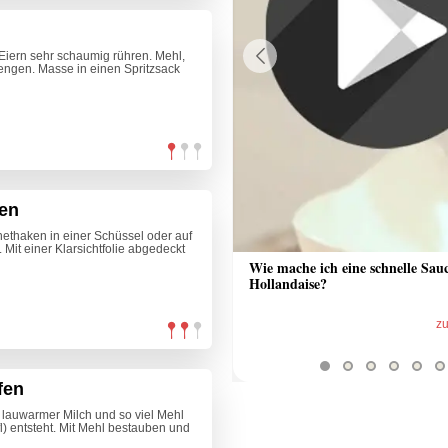
d Eiern sehr schaumig rühren. Mehl,
ngen. Masse in einen Spritzsack
Previous
gen
nethaken in einer Schüssel oder auf
 Mit einer Klarsichtfolie abgedeckt
 Sauce aus Bratrückstand
Wie mache ich eine schnelle Sau
Hollandaise?
zum Video
z
fen
s lauwarmer Milch und so viel Mehl
l) entsteht. Mit Mehl bestauben und