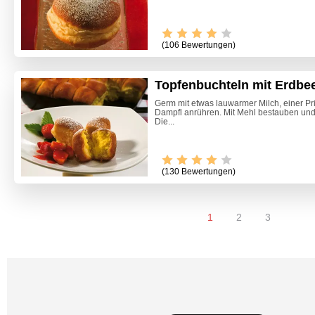
(106 Bewertungen)
Topfenbuchteln mit Erdbe
Germ mit etwas lauwarmer Milch, einer P
Dampfl anrühren. Mit Mehl bestauben un
Die...
(130 Bewertungen)
1
2
3