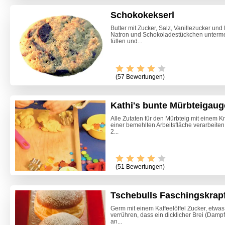
Schokokekserl
Butter mit Zucker, Salz, Vanillezucker un
Natron und Schokoladestückchen unterme
füllen und...
(57 Bewertungen)
Kathi's bunte Mürbteigau
Alle Zutaten für den Mürbteig mit einem K
einer bemehlten Arbeitsfläche verarbeiten.
2...
Video -
(51 Bewertungen)
Tschebulls Faschingskrap
Germ mit einem Kaffeelöffel Zucker, etwa
verrühren, dass ein dicklicher Brei (Dampf
an...