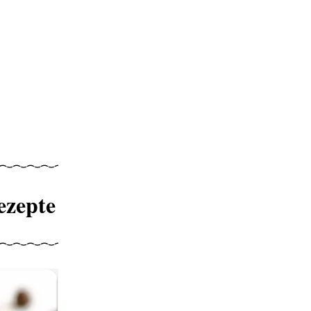
ezepte