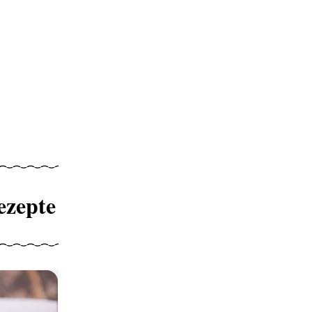
ezepte