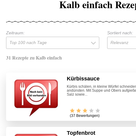
Kalb einfach Reze
Zeitraum:
Sortiert nach:
Top 100 nach Tage
Relevanz
31 Rezepte zu Kalb einfach
Kürbissauce
Kürbis schälen, in kleine Würfel schneiden
andünsten. Mit Suppe und Obers aufgieß
Salz sowie...
(37 Bewertungen)
Topfenbrot