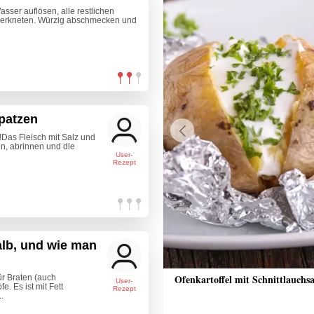
ser auflösen, alle restlichen
verkneten. Würzig abschmecken und
patzen
!Das Fleisch mit Salz und
Previous
n, abrinnen und die
User-
Rezept
lb, und wie man
hinken Grundrezept
Ofenkartoffel mit Schnittlauchs
für Braten (auch
User-
. Es ist mit Fett
Rezept
.