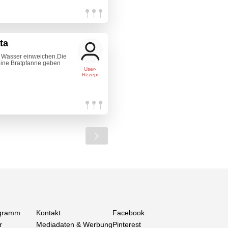
ta
m Wasser einweichen.Die
eine Bratpfanne geben
User-
Rezept
gramm
Kontakt
Facebook
r
Mediadaten & Werbung
Pinterest