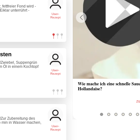
 fettfreier Fond wird -
klar unterrührt -
User-
Rezept
Previous
esten
h!Zwiebel, Suppengrün
 Öl in einem Kochtopf
User-
Rezept
 Sauce aus Bratrückstand
Wie mache ich eine schnelle Sau
Hollandaise?
zum Video
z
h!Zur Zubereitung des
 5 min in Wasser machen,
User-
Rezept