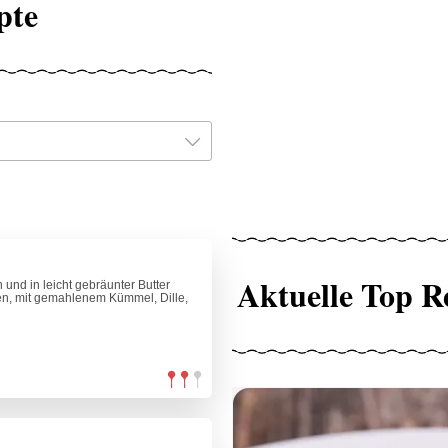
pte
Aktuelle Top R
 und in leicht gebräunter Butter
en, mit gemahlenem Kümmel, Dille,