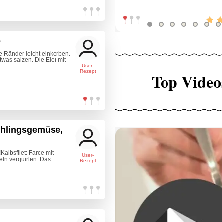
b
ie Ränder leicht einkerben.
etwas salzen. Die Eier mit
User-
Rezept
Top Video
rühlingsgemüse,
Kalbsfilet: Farce mit
User-
ln verquirlen. Das
Rezept