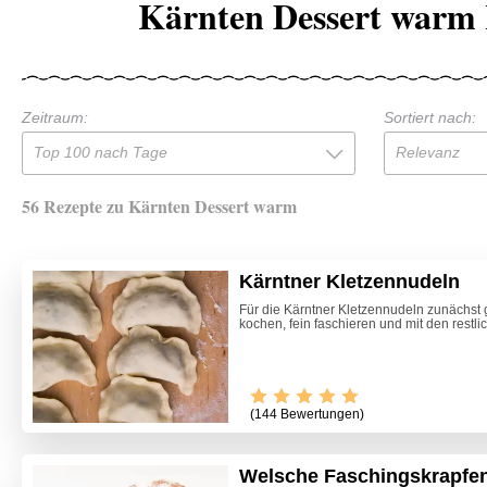
Kärnten Dessert warm 
Zeitraum:
Sortiert nach:
Top 100 nach Tage
Relevanz
56 Rezepte zu Kärnten Dessert warm
Kärntner Kletzennudeln
Für die Kärntner Kletzennudeln zunächst 
kochen, fein faschieren und mit den restli
(144 Bewertungen)
Welsche Faschingskrapfen