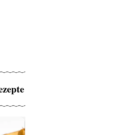
ezepte