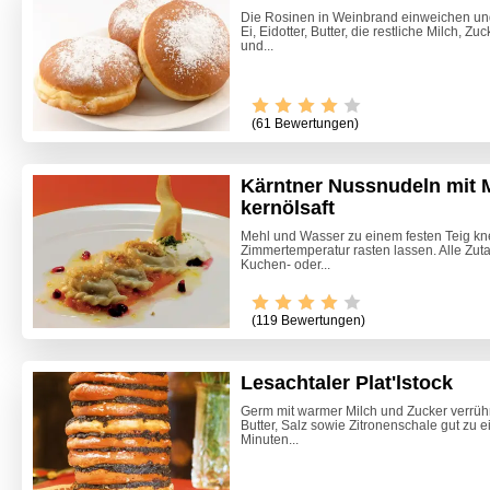
Die Rosinen in Weinbrand einweichen und
Ei, Eidotter, Butter, die restliche Milch, Zu
und...
(61 Bewertungen)
Kärntner Nussnudeln mit M
kernölsaft
Mehl und Wasser zu einem festen Teig kne
Zimmertemperatur rasten lassen. Alle Zut
Kuchen- oder...
(119 Bewertungen)
Lesachtaler Plat'lstock
Germ mit warmer Milch und Zucker verrühren
Butter, Salz sowie Zitronenschale gut zu
Hochzei
Minuten...