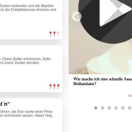
Zucker verkneten und die Marillen
urch die Erdäpfelpresse drücken und
Previous
. Etwas Butter schmelzen, Äpfel
nt sowie Zucker dünsten.
 Sauce aus Bratrückstand
Wie mache ich eine schnelle Sau
Hollandaise?
zum Video
z
t`n"
rühren, die Eier sowie einer Prise
ter schmelzen lassen, etwas Teig...