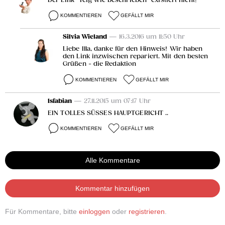
Der Link "Teig wie beschrieben" existiert nicht!
KOMMENTIEREN
GEFÄLLT MIR
Silvia Wieland
— 16.3.2016 um 11:50 Uhr
Liebe Illa, danke für den Hinweis! Wir haben
den Link inzwischen repariert. Mit den besten
Grüßen - die Redaktion
KOMMENTIEREN
GEFÄLLT MIR
lsfabian
— 27.11.2015 um 07:17 Uhr
EIN TOLLES SÜSSES HAUPTGERICHT ..
KOMMENTIEREN
GEFÄLLT MIR
Alle Kommentare
Kommentar hinzufügen
Für Kommentare, bitte
einloggen
oder
registrieren
.