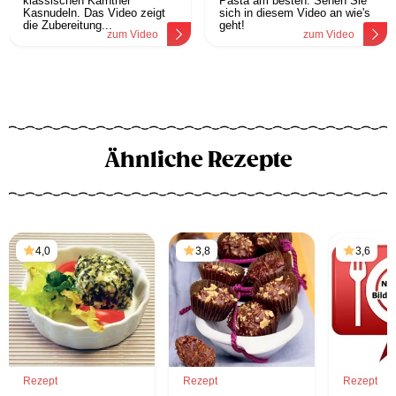
klassischen Kärntner
Pasta am besten. Sehen Sie
Kasnudeln. Das Video zeigt
sich in diesem Video an wie's
die Zubereitung...
geht!
zum Video
zum Video
Ähnliche Rezepte
4,0
3,8
3,6
Rezept
Rezept
Rezept