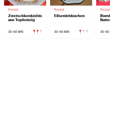
Rezept
Rezept
Rezept
Zwetschkenknödel
Elisenlebkuchen
Rumkug
aus Topfenteig
Butter
30–60 MIN
30–60 MIN
30–60 MI