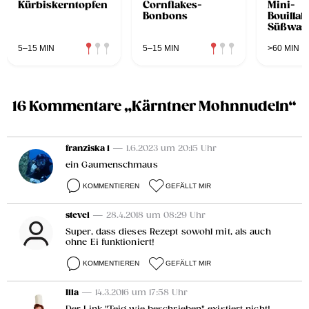
Kürbiskerntopfen
Cornflakes-
Mini-
Bonbons
Bouillab
Süßwass
5–15 MIN
5–15 MIN
>60 MIN
16 Kommentare „Kärntner Mohnnudeln“
franziska 1
— 1.6.2023 um 20:15 Uhr
ein Gaumenschmaus
KOMMENTIEREN
GEFÄLLT MIR
stevel
— 28.4.2018 um 08:29 Uhr
Super, dass dieses Rezept sowohl mit, als auch
ohne Ei funktioniert!
KOMMENTIEREN
GEFÄLLT MIR
Illa
— 14.3.2016 um 17:58 Uhr