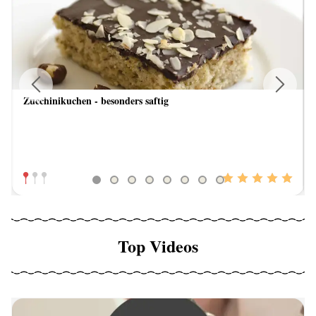
Zucchinikuchen - besonders saftig
Previous
Next
Top Videos