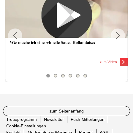
Wie mache ich eine schnelle Sauce Hollandaise?
Previous
Next
zum Video
zum Seitenanfang
Treueprogramm
Newsletter
Push-Mitteilungen
Cookie-Einstellungen
Kontakt
Mediadaten & Werbung
Partner
AGB