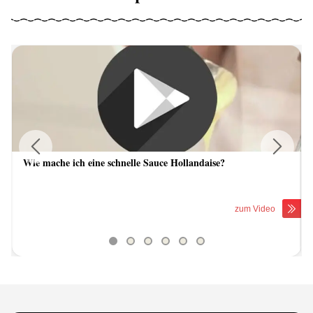
Wie mache ich eine schnelle Sauce Hollandaise?
Previous
Next
zum Video