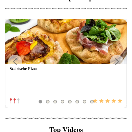
Steirische Pizza
Previous
Next
Top Videos