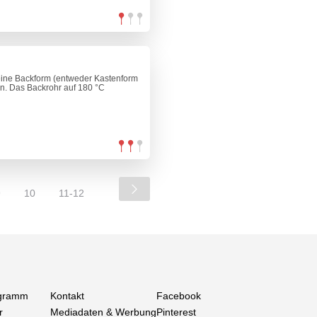
ine Backform (entweder Kastenform
n. Das Backrohr auf 180 °C
9
10
11-12
gramm
Kontakt
Facebook
r
Mediadaten & Werbung
Pinterest