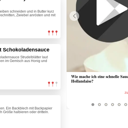
eiben schneiden und in Butter kurz
schnitten, Zwiebel anrösten und mit
Previous
it Schokoladensauce
oladensauce Strudelblätter laut
nen im Gemisch aus Honig und
 Sauce aus Bratrückstand
Wie mache ich eine schnelle Sau
Hollandaise?
zum Video
z
zen. Ein Backblech mit Backpapier
 Größe halbieren oder dritteln.