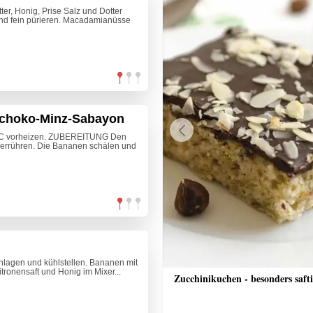
er, Honig, Prise Salz und Dotter
nd fein pürieren. Macadamianüsse
choko-Minz-Sabayon
C vorheizen. ZUBEREITUNG Den
Previous
 verrühren. Die Bananen schälen und
lagen und kühlstellen. Bananen mit
tronensaft und Honig im Mixer...
nkuchen mit Streusel
Zucchinikuchen - besonders saft