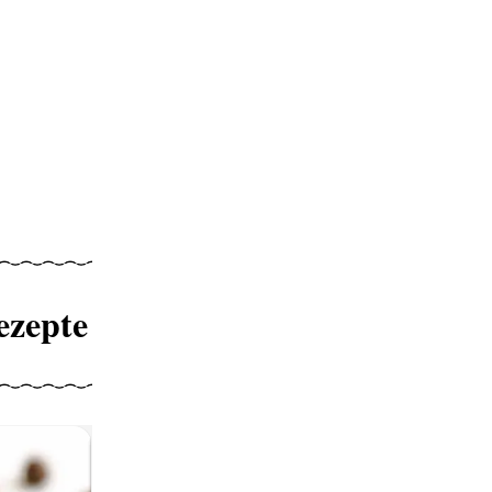
ezepte