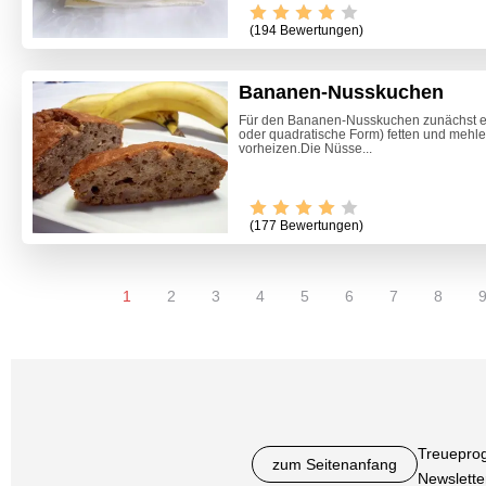
(194 Bewertungen)
Bananen-Nusskuchen
Für den Bananen-Nusskuchen zunächst e
oder quadratische Form) fetten und mehle
vorheizen.Die Nüsse...
(177 Bewertungen)
1
2
3
4
5
6
7
8
Treuepro
zum Seitenanfang
Newslette