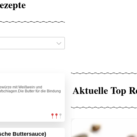
ezepte
Aktuelle Top R
Gewürze mit Weißwein und
fschlagen.Die Butter für die Bindung
sche Buttersauce)