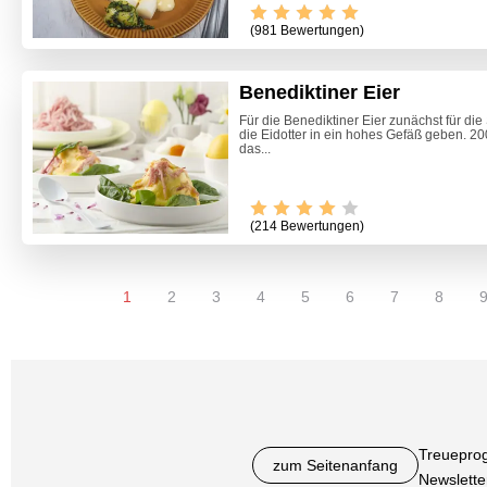
(981 Bewertungen)
Benediktiner Eier
Für die Benediktiner Eier zunächst für di
die Eidotter in ein hohes Gefäß geben. 2
das...
(214 Bewertungen)
1
2
3
4
5
6
7
8
Treuepro
zum Seitenanfang
Newslette