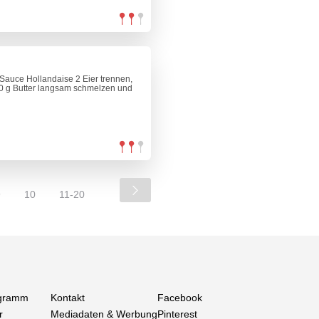
e Sauce Hollandaise 2 Eier trennen,
00 g Butter langsam schmelzen und
9
10
11-20
gramm
Kontakt
Facebook
r
Mediadaten & Werbung
Pinterest