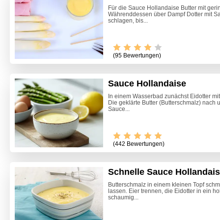
Für die Sauce Hollandaise Butter mit ger
Währenddessen über Dampf Dotter mit Sal
schlagen, bis...
(95 Bewertungen)
Sauce Hollandaise
In einem Wasserbad zunächst Eidotter mi
Die geklärte Butter (Butterschmalz) nach
Sauce...
(442 Bewertungen)
Schnelle Sauce Hollandai
Butterschmalz in einem kleinen Topf schm
lassen. Eier trennen, die Eidotter in ein 
Himmlis
schaumig...