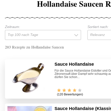
Hollandaise Saucen R
Zeitraum:
Sortiert nach:
Top 100 nach Tage
Relevanz
203 Rezepte zu Hollandaise Saucen
Sauce Hollandaise
Für die Sauce Hollandaise Eidotter und 
Zitronensaft über Dampf sehr schaumig au
dürfen Sie schon...
(120 Bewertungen)
Sauce Hollandaise (Klassi