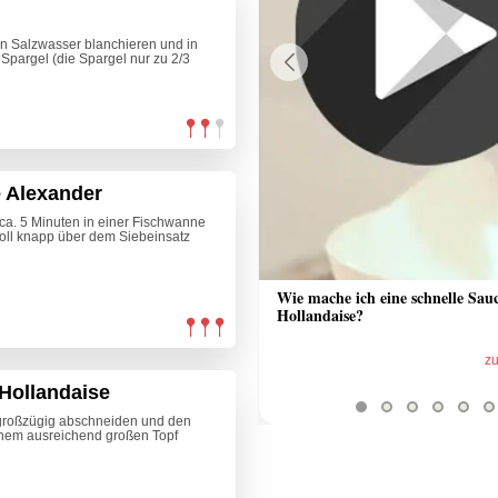
in Salzwasser blanchieren und in
pargel (die Spargel nur zu 2/3
Previous
e Alexander
a. 5 Minuten in einer Fischwanne
soll knapp über dem Siebeinsatz
 Sauce aus Bratrückstand
Wie mache ich eine schnelle Sau
Hollandaise?
zum Video
z
Hollandaise
großzügig abschneiden und den
einem ausreichend großen Topf