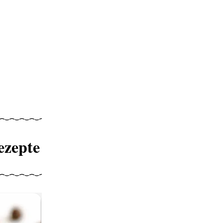
ezepte