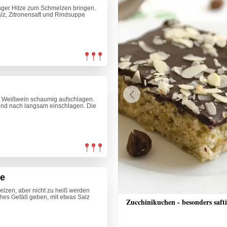
inger Hitze zum Schmelzen bringen.
z, Zitronensaft und Rindsuppe
t Weißwein schaumig aufschlagen.
Previous
 und nach langsam einschlagen. Die
se
elzen, aber nicht zu heiß werden
hohes Gefäß geben, mit etwas Salz
che Bananenschnitten
Zucchinikuchen - besonders saft