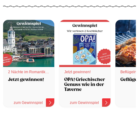
2 Nächte im Romantik
Jetzt gewinnen!
Beflügelnd
Hotel
Jetzt gewinnen!
OPA! Griechischer
Geflügel
Genuss wie in der
Taverne
zum Gewinnspiel
zum Gewinnspiel
z