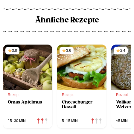
Ähnliche Rezepte
3,8
3,6
2,4
Rezept
Rezept
Rezept
Omas Apfelmus
Cheeseburger-
Vollkor
Hawaii
Weizen
15–30 MIN
5–15 MIN
<5 MIN