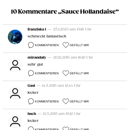
10 Kommentare „Sauce Hollandaise“
franziska 1
— 25.1.2023 um 13:18 Uhr
schmeckt fantastisch
KOMMENTIEREN
GEFÄLLT MIR
mirandaly
— 20.12.2015 um 16:10 Uhr
sehr gut
KOMMENTIEREN
GEFÄLLT MIR
Gast
— 14.5.2015 um 12:44 Uhr
lecker
KOMMENTIEREN
GEFÄLLT MIR
hsch
— 13.5.2015 um 19:12 Uhr
lecker
KOMMENTIEREN
GEFÄLLT MIR