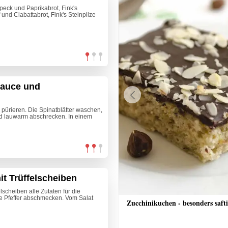
peck und Paprikabrot, Fink's
nd Ciabattabrot, Fink's Steinpilze
Sauce und
Previous
 pürieren. Die Spinatblätter waschen,
nd lauwarm abschrecken. In einem
it Trüffelscheiben
lscheiben alle Zutaten für die
ie Pfeffer abschmecken. Vom Salat
l-Zucchini-Laibchen
Zucchinikuchen - besonders saft