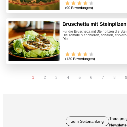
(90 Bewertungen)
Bruschetta mit Steinpilzen
Für die Bruschetta mit Steinpilzen die St
Die Tomate blanchieren, schälen, entkern
Die...
(130 Bewertungen)
1
2
3
4
5
6
7
8
Treuepro
zum Seitenanfang
Newslette