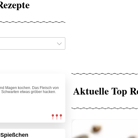
Rezepte
Aktuelle Top R
 und Magen kochen. Das Fleisch von
e Schwarten etwas gröber hacken.
k-Spießchen