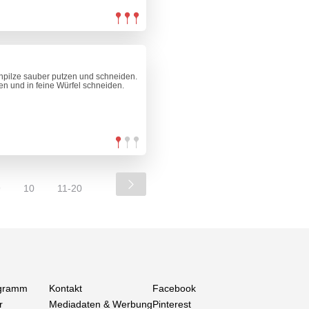
einpilze sauber putzen und schneiden.
en und in feine Würfel schneiden.
9
10
11-20
gramm
Kontakt
Facebook
r
Mediadaten & Werbung
Pinterest