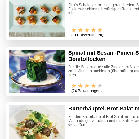
Fink's Schalotten mit mild geräuchertem S
Essigzwetschken mit würzigem Roastbeef u
mit...
(111 Bewertungen)
Spinat mit Sesam-Pinien-
Bonitoflocken
Für die Sesamsauce alle Zutaten im Mixer
ca. 1 Minute blanchieren (überbrühen) u
Sieb...
(74 Bewertungen)
Butterhäuptel-Brot-Salat m
Für den Butterhäuptel-Brot-Salat mit Trüffe
Marinade gut verrühren und mit Salz sow
Erdäpfe
die äußeren...