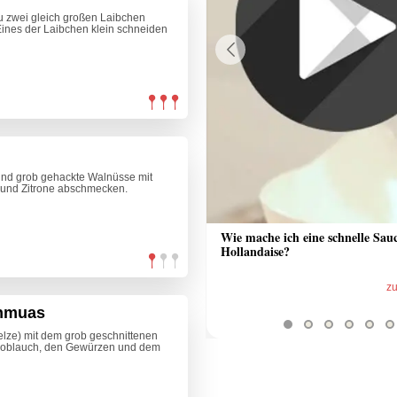
zu zwei gleich großen Laibchen
Eines der Laibchen klein schneiden
Previous
 und grob gehackte Walnüsse mit
 und Zitrone abschmecken.
 Sauce aus Bratrückstand
Wie mache ich eine schnelle Sau
Hollandaise?
zum Video
z
enmuas
elze) mit dem grob geschnittenen
Knoblauch, den Gewürzen und dem