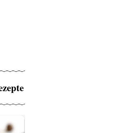
ezepte