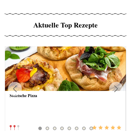
Aktuelle Top Rezepte
Steirische Pizza
Previous
Next