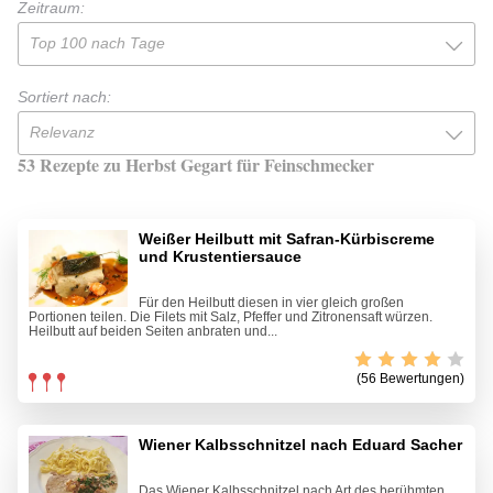
Zeitraum:
Top 100 nach Tage
Sortiert nach:
Relevanz
53 Rezepte zu Herbst Gegart für Feinschmecker
Weißer Heilbutt mit Safran-Kürbiscreme
und Krustentiersauce
Für den Heilbutt diesen in vier gleich großen
Portionen teilen. Die Filets mit Salz, Pfeffer und Zitronensaft würzen.
Heilbutt auf beiden Seiten anbraten und...
(56 Bewertungen)
Wiener Kalbsschnitzel nach Eduard Sacher
Das Wiener Kalbsschnitzel nach Art des berühmten