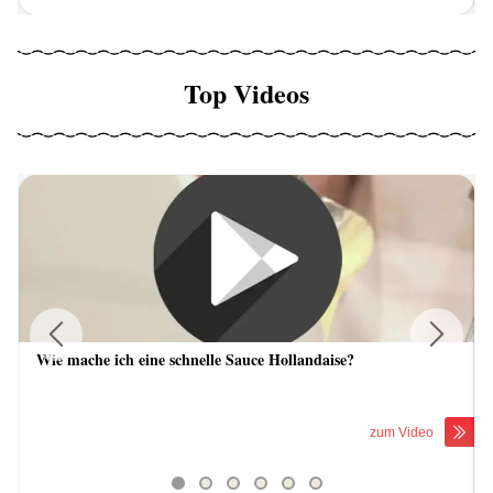
Top Videos
Wie mache ich eine schnelle Sauce Hollandaise?
Previous
Next
zum Video