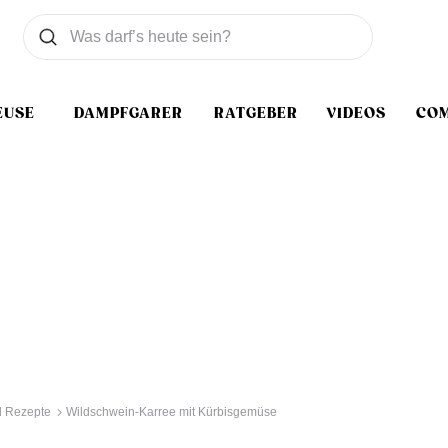
Was wollen Sie suchen
Suchen
EUSE
DAMPFGARER
RATGEBER
VIDEOS
CO
d Rezepte
Wildschwein-Karree mit Kürbisgemüse