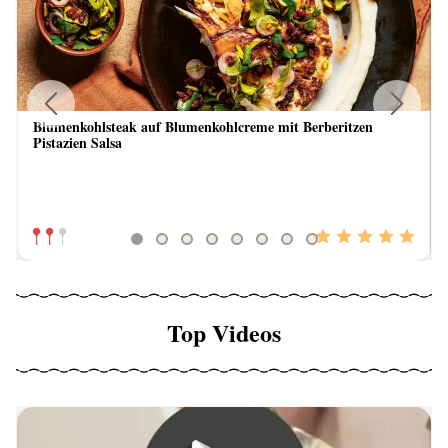
Blumenkohlsteak auf Blumenkohlcreme mit Berberitzen
Previous
Next
Pistazien Salsa
Top Videos