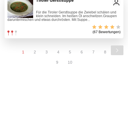
Tiroler Gerstlsuppe
Für die Tiroler Gerstlsuppe die Zwiebel schälen und
klein schneiden. Im heißen Öl anschwitzen.Graupen
daruntermischen und etwas durchrösten. Mit Suppe...
(67 Bewertungen)
1
2
3
4
5
6
7
8
9
10