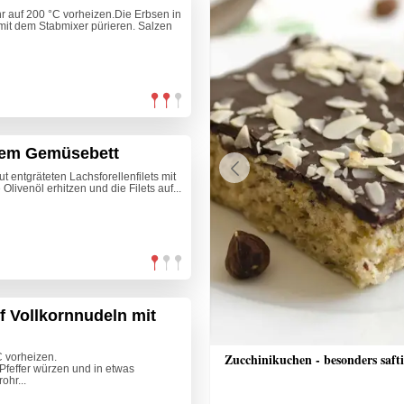
r auf 200 °C vorheizen.Die Erbsen in
it dem Stabmixer pürieren. Salzen
ntem Gemüsebett
 entgräteten Lachsforellenfilets mit
Previous
Olivenöl erhitzen und die Filets auf...
 Vollkornnudeln mit
che Bananenschnitten
Zucchinikuchen - besonders saft
vorheizen.
effer würzen und in etwas
ohr...