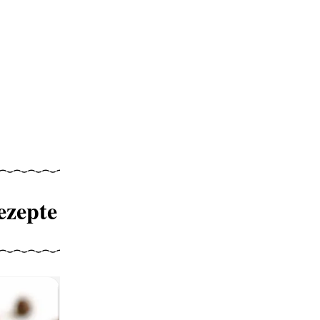
ezepte