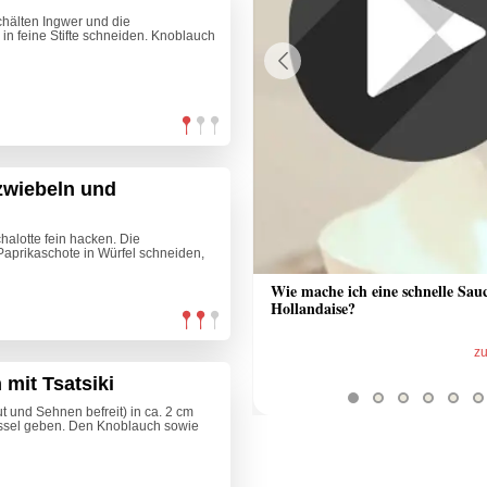
chälten Ingwer und die
in feine Stifte schneiden. Knoblauch
Previous
zwiebeln und
alotte fein hacken. Die
Paprikaschote in Würfel schneiden,
 Sauce aus Bratrückstand
Wie mache ich eine schnelle Sau
Hollandaise?
zum Video
z
mit Tsatsiki
 und Sehnen befreit) in ca. 2 cm
üssel geben. Den Knoblauch sowie