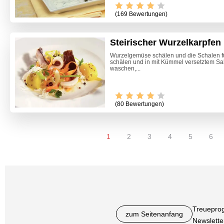
(169 Bewertungen)
Steirischer Wurzelkarpfe
Wurzelgemüse schälen und die Schalen f
schälen und in mit Kümmel versetztem S
waschen,...
(80 Bewertungen)
1
2
3
4
5
6
Treuepro
zum Seitenanfang
Newslette