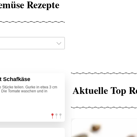
Gemüse Rezepte
it Schafkäse
Aktuelle Top R
Stücke teilen. Gurke in etwa 3 cm
n. Die Tomate waschen und in