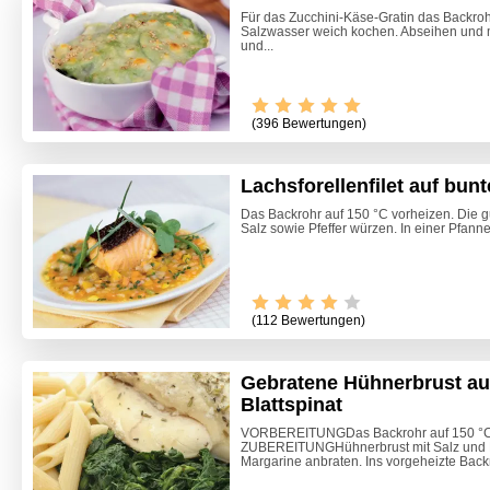
Für das Zucchini-Käse-Gratin das Backroh
Salzwasser weich kochen. Abseihen und m
und...
(396 Bewertungen)
Lachsforellenfilet auf bu
Das Backrohr auf 150 °C vorheizen. Die gut
Salz sowie Pfeffer würzen. In einer Pfanne 
(112 Bewertungen)
Gebratene Hühnerbrust auf
Blattspinat
Himmlis
VORBEREITUNGDas Backrohr auf 150 °C 
ZUBEREITUNGHühnerbrust mit Salz und Pf
Margarine anbraten. Ins vorgeheizte Backr