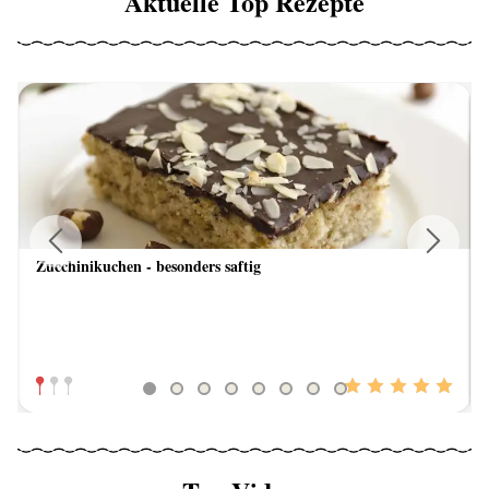
Aktuelle Top Rezepte
Zucchinikuchen - besonders saftig
Previous
Next