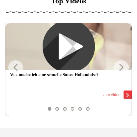
Top Videos
Wie mache ich eine schnelle Sauce Hollandaise?
Previous
Next
zum Video