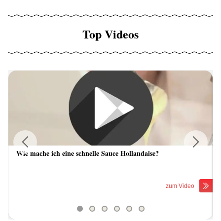
Top Videos
Wie mache ich eine schnelle Sauce Hollandaise?
Previous
Next
zum Video