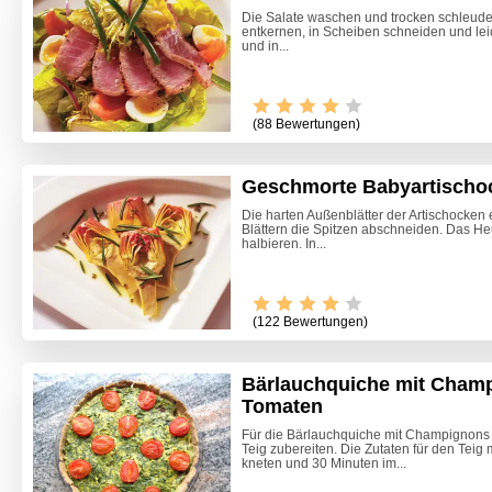
Die Salate waschen und trocken schleuder
entkernen, in Scheiben schneiden und leic
und in...
(88 Bewertungen)
Geschmorte Babyartischo
Die harten Außenblätter der Artischocken 
Blättern die Spitzen abschneiden. Das He
halbieren. In...
(122 Bewertungen)
Bärlauchquiche mit Cham
Tomaten
Crepe-C
Für die Bärlauchquiche mit Champignons
Teig zubereiten. Die Zutaten für den Teig
Mokkac
kneten und 30 Minuten im...