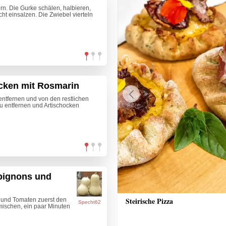
n. Die Gurke schälen, halbieren,
ht einsalzen. Die Zwiebel vierteln
cken mit Rosmarin
entfernen und von den restlichen
Previous
u entfernen und Artischocken
pignons und
ake mit Erdbeeren und
Steirische Pizza
 und Tomaten zuerst den
Specht62
 mischen, ein paar Minuten
reme