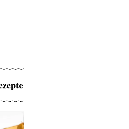
ezepte