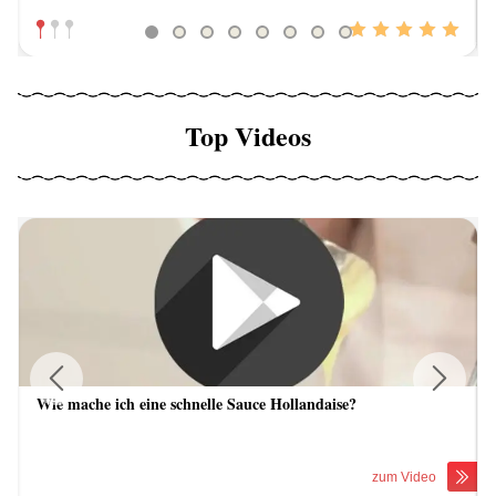
Top Videos
Wie mache ich eine schnelle Sauce Hollandaise?
Previous
Next
zum Video