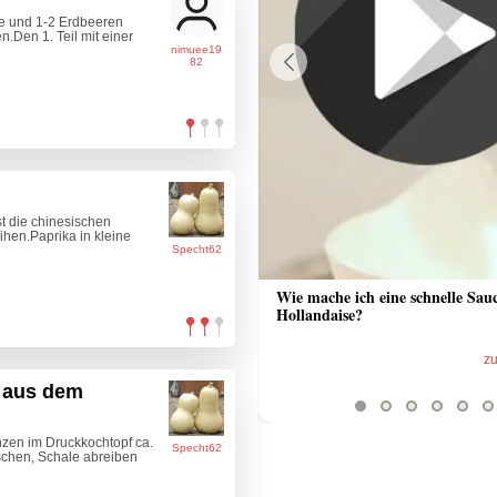
e und 1-2 Erdbeeren
n.Den 1. Teil mit einer
nimuee19
82
Previous
t die chinesischen
hen.Paprika in kleine
Specht62
 Sauce aus Bratrückstand
Wie mache ich eine schnelle Sau
Hollandaise?
zum Video
z
e aus dem
zen im Druckkochtopf ca.
Specht62
schen, Schale abreiben