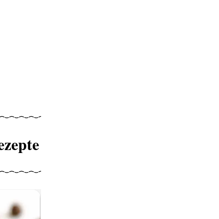
ezepte