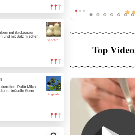
nform mit Backpapier
n und mit Salz mischen.
Specht62
Top Video
n
ubereiten. Dafür Milch
die zerbröselte Germ
brigitteb