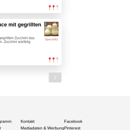
e mit gegrillten
egrillten Zucchini das
Specht62
n. Zucchini würfelig
gramm
Kontakt
Facebook
r
Mediadaten & Werbung
Pinterest