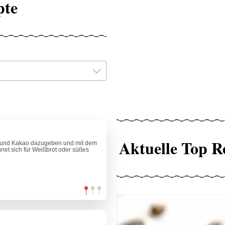
pte
Aktuelle Top R
g und Kakao dazugeben und mit dem
gnet sich für Weißbrot oder süßes