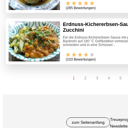
(285 Bewertungen)
Erdnuss-Kichererbsen-Sauc
Zucchini
Für die Erdnuss-Kichererbsen-Sauce mit g
Backrohr auf 180 °C Grillfunktion vorheize
schneiden und in eine Schüssel...
(103 Bewertungen)
1
2
3
4
5
Treuepro
zum Seitenanfang
Newslette