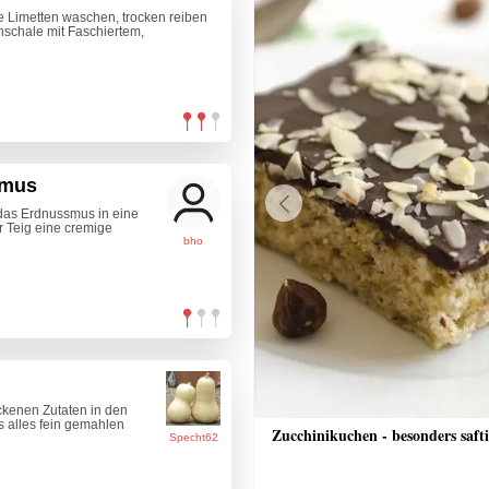
ie Limetten waschen, trocken reiben
nschale mit Faschiertem,
smus
 das Erdnussmus in eine
Previous
r Teig eine cremige
bho
ckenen Zutaten in den
 alles fein gemahlen
nrisotto mit Räucherlachs, Rote
Zucchinikuchen - besonders saft
Specht62
alsa und Crème fraîche