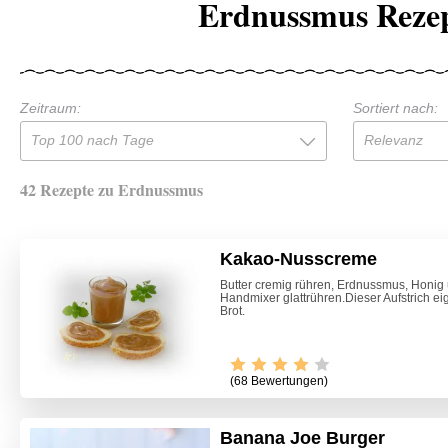
Erdnussmus Reze
Zeitraum:
Sortiert nach:
Top 100 nach Tage
Relevanz
42 Rezepte zu Erdnussmus
Kakao-Nusscreme
Butter cremig rühren, Erdnussmus, Honi
Handmixer glattrühren.Dieser Aufstrich ei
Brot.
(68 Bewertungen)
Banana Joe Burger