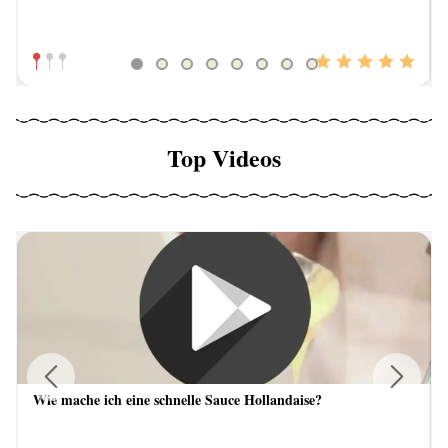
Top Videos
Wie mache ich eine schnelle Sauce Hollandaise?
Previous
Next