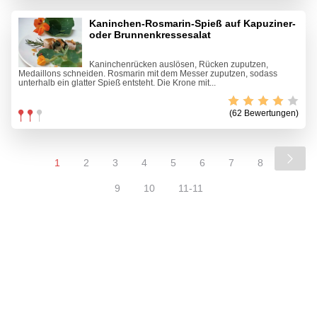
Kaninchen-Rosmarin-Spieß auf Kapuziner-
oder Brunnenkressesalat
Kaninchenrücken auslösen, Rücken zuputzen,
Medaillons schneiden. Rosmarin mit dem Messer zuputzen, sodass
unterhalb ein glatter Spieß entsteht. Die Krone mit...
(62 Bewertungen)
1
2
3
4
5
6
7
8
9
10
11-11