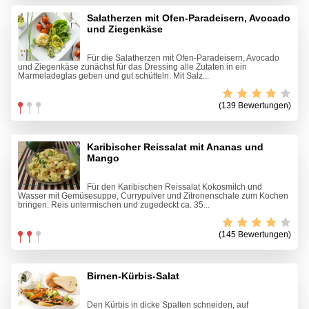
Salatherzen mit Ofen-Paradeisern, Avocado
und Ziegenkäse
Für die Salatherzen mit Ofen-Paradeisern, Avocado
und Ziegenkäse zunächst für das Dressing alle Zutaten in ein
Marmeladeglas geben und gut schütteln. Mit Salz...
(139 Bewertungen)
Karibischer Reissalat mit Ananas und
Mango
Für den Karibischen Reissalat Kokosmilch und
Wasser mit Gemüsesuppe, Currypulver und Zitronenschale zum Kochen
bringen. Reis untermischen und zugedeckt ca. 35...
(145 Bewertungen)
Birnen-Kürbis-Salat
Den Kürbis in dicke Spalten schneiden, auf