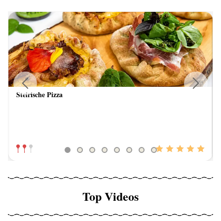
Steirische Pizza
Previous
Next
Top Videos