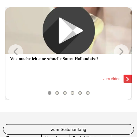
Wie mache ich eine schnelle Sauce Hollandaise?
Previous
Next
zum Video
zum Seitenanfang