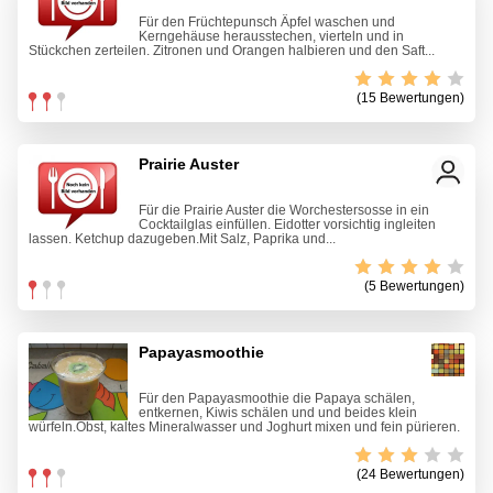
Für den Früchtepunsch Äpfel waschen und
Kerngehäuse herausstechen, vierteln und in
Stückchen zerteilen. Zitronen und Orangen halbieren und den Saft...
(15 Bewertungen)
Prairie Auster
Für die Prairie Auster die Worchestersosse in ein
Cocktailglas einfüllen. Eidotter vorsichtig ingleiten
lassen. Ketchup dazugeben.Mit Salz, Paprika und...
(5 Bewertungen)
Papayasmoothie
Für den Papayasmoothie die Papaya schälen,
entkernen, Kiwis schälen und und beides klein
würfeln.Obst, kaltes Mineralwasser und Joghurt mixen und fein pürieren.
(24 Bewertungen)