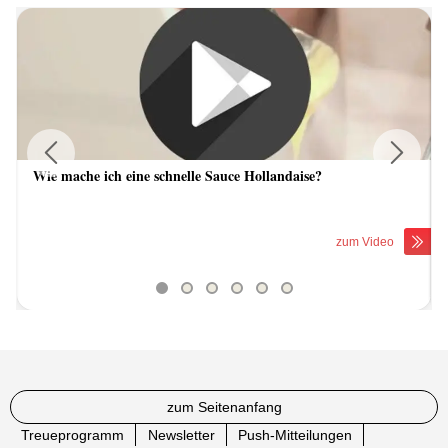
Wie mache ich eine schnelle Sauce Hollandaise?
Previous
Next
zum Video
zum Seitenanfang
Treueprogramm
Newsletter
Push-Mitteilungen