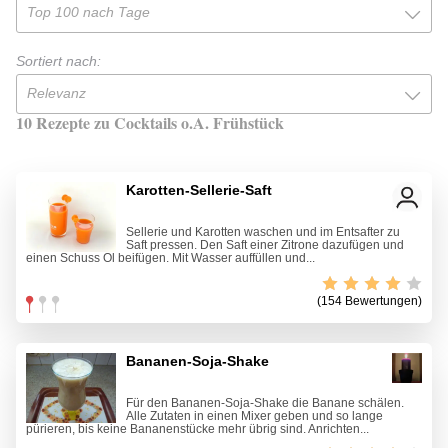
Top 100 nach Tage
Sortiert nach:
Relevanz
10 Rezepte zu Cocktails o.A. Frühstück
Karotten-Sellerie-Saft
Sellerie und Karotten waschen und im Entsafter zu
Saft pressen. Den Saft einer Zitrone dazufügen und
einen Schuss Öl beifügen. Mit Wasser auffüllen und...
(154 Bewertungen)
Bananen-Soja-Shake
Für den Bananen-Soja-Shake die Banane schälen.
Alle Zutaten in einen Mixer geben und so lange
pürieren, bis keine Bananenstücke mehr übrig sind. Anrichten...