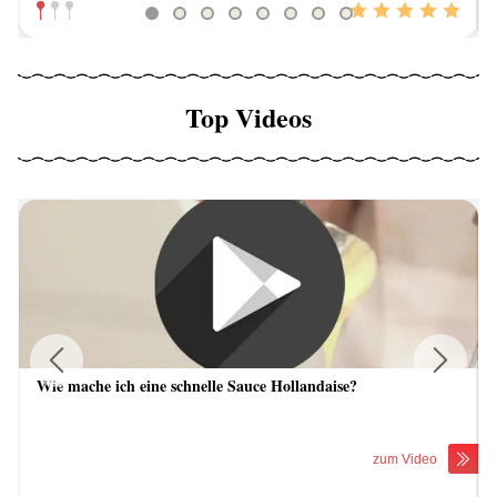
Top Videos
Wie mache ich eine schnelle Sauce Hollandaise?
Previous
Next
zum Video