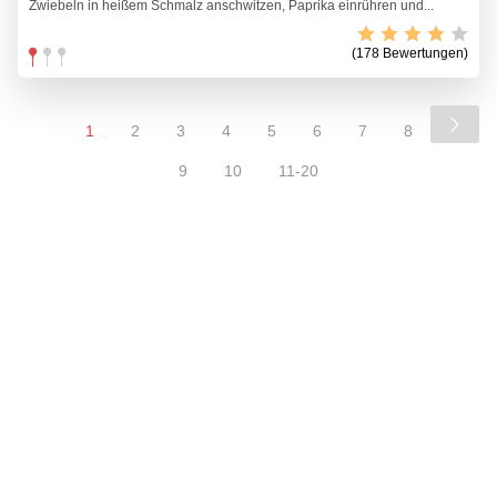
Zwiebeln in heißem Schmalz anschwitzen, Paprika einrühren und...
(178 Bewertungen)
1
2
3
4
5
6
7
8
9
10
11-20