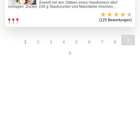
Eiweiß mit den Stäben eines Handmixers steif
schlagen. Zucker, 100 g Staubzucker und Maisstärke mischen,...
(125 Bewertungen)
1
2
3
4
5
6
7
8
9