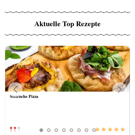
Aktuelle Top Rezepte
Steirische Pizza
Previous
Next