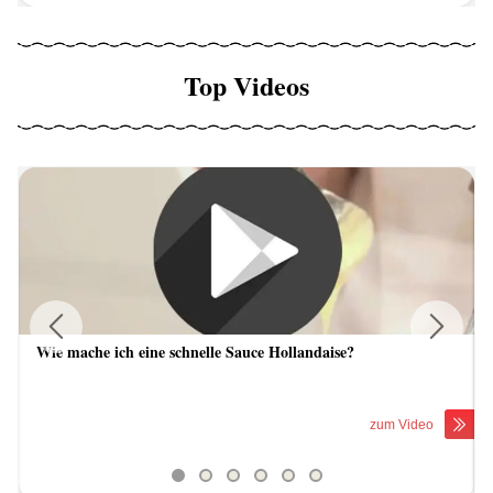
Top Videos
Wie mache ich eine schnelle Sauce Hollandaise?
Previous
Next
zum Video