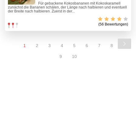
Für gebackene Kokosbananen mit Kokoskaramell
zunächst die Bananen schälen, der Länge nach halbieren und eventuell
der Breite nach halbieren. Zuerst in der...
(56 Bewertungen)
1
2
3
4
5
6
7
8
9
10