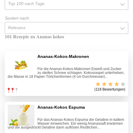
Top 100 nach Tage
Sortiert nach:
Relevanz
101 Rezepte zu Ananas kokos
Ananas-Kokos-Makronen
Für die Ananas-Kokos-Makronen Eiweiß und Zucker
zu steifen Schnee schlagen. Kokosraspel unterheben,
die Masse in 18 Papier-Törtchenformen (4 cm Durchmesser)...
(118 Bewertungen)
Ananas-Kokos Espuma
Für das Ananas-Kokos Espuma die Gelatine in kaltem
Wasser einweichen. Ein wenig Ananassaft erwärmen
und die ausgedrückt Gelatine darin auflösen.Restlichen...