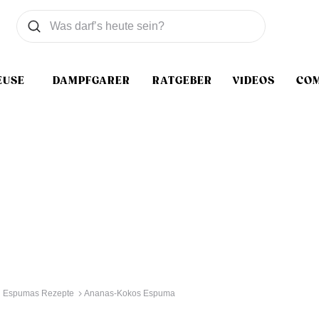
Was wollen Sie suchen
Suchen
EUSE
DAMPFGARER
RATGEBER
VIDEOS
CO
Espumas Rezepte
Ananas-Kokos Espuma