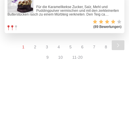
Für die Karamellkekse Zucker, Salz, Mehl und
Puddingpulver vermischen und mit den zerkleinerten
Butterstücken rasch zu einem Mürbteig verkneten. Den Teig ca....
(89 Bewertungen)
1
2
3
4
5
6
7
8
9
10
11-20