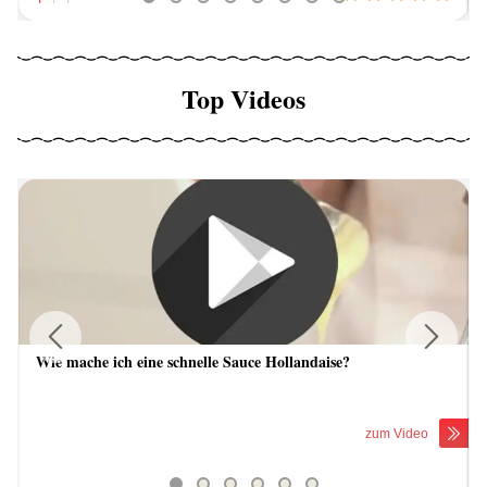
Top Videos
Wie mache ich eine schnelle Sauce Hollandaise?
Previous
Next
zum Video