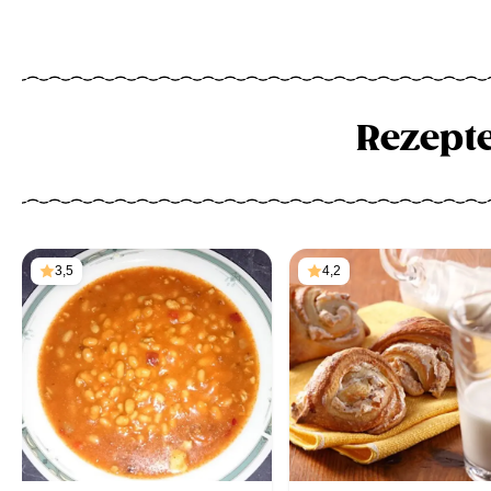
Rezept
3,5
4,2