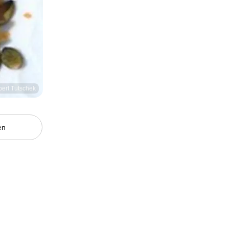
bert Tutschek
en