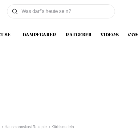
Was wollen Sie suchen
Suchen
EUSE
DAMPFGARER
RATGEBER
VIDEOS
CO
Hausmannskost Rezepte
Kürbisnudeln