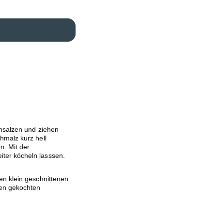
insalzen und ziehen
hmalz kurz hell
n. Mit der
ter köcheln lasssen.
en klein geschnittenen
den gekochten