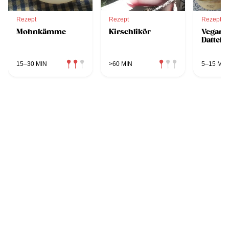
Rezept
Rezept
Rezept
Mohnkämme
Kirschlikör
Vegane
Datteld
15–30 MIN
>60 MIN
5–15 MIN