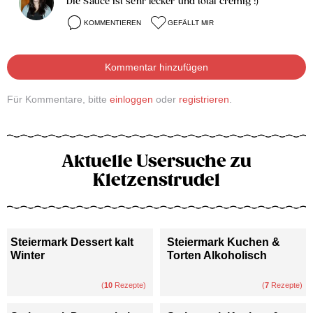
Die Sauce ist sehr lecker und total cremig :)
KOMMENTIEREN
GEFÄLLT MIR
Kommentar hinzufügen
Für Kommentare, bitte
einloggen
oder
registrieren
.
Aktuelle Usersuche zu
Kletzenstrudel
Steiermark Dessert kalt
Steiermark Kuchen &
Winter
Torten Alkoholisch
(
10
Rezepte)
(
7
Rezepte)