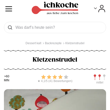
Toggle
Toggle
Was wollen Sie suchen
Suchen
Dessert kalt
Backrezepte
Kletzenstrudel
Kletzenstrudel
Kochdauer
Bewerten
Schwierig
>60
MIN
★ 4,1/5 (41 Bewertungen)
mittel