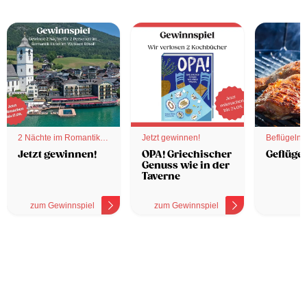
2 Nächte im Romantik
Jetzt gewinnen!
Beflügelnd
Hotel
Jetzt gewinnen!
OPA! Griechischer
Geflügel
Genuss wie in der
Taverne
zum Gewinnspiel
zum Gewinnspiel
z