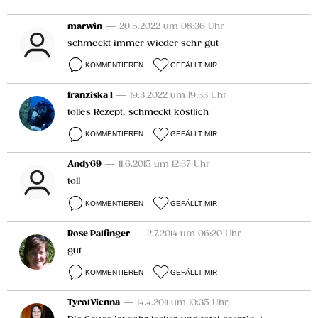
marwin
— 20.5.2022 um 08:36 Uhr
schmeckt immer wieder sehr gut
KOMMENTIEREN
GEFÄLLT MIR
franziska 1
— 19.3.2022 um 19:33 Uhr
tolles Rezept, schmeckt köstlich
KOMMENTIEREN
GEFÄLLT MIR
Andy69
— 11.6.2015 um 12:37 Uhr
toll
KOMMENTIEREN
GEFÄLLT MIR
Rose Palfinger
— 2.7.2014 um 06:20 Uhr
gut
KOMMENTIEREN
GEFÄLLT MIR
TyrolVienna
— 14.4.2011 um 10:35 Uhr