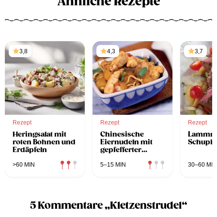
Ähnliche Rezepte
3,8
4,3
3,7
Rezept
Rezept
Rezept
Heringsalat mit
Chinesische
Lammrü
roten Bohnen und
Eiernudeln mit
Schupfn
Erdäpfeln
gepfefferter
Hühnerbrust
>60 MIN
5–15 MIN
30–60 MIN
5 Kommentare „Kletzenstrudel“