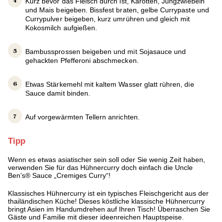
Kurz bevor das Fleisch durch ist, Karotten, Jungzwiebeln
und Mais beigeben. Bissfest braten, gelbe Currypaste und
Currypulver beigeben, kurz umrühren und gleich mit
Kokosmilch aufgießen.
Bambussprossen beigeben und mit Sojasauce und
gehackten Pfefferoni abschmecken.
Etwas Stärkemehl mit kaltem Wasser glatt rühren, die
Sauce damit binden.
Auf vorgewärmten Tellern anrichten.
Tipp
Wenn es etwas asiatischer sein soll oder Sie wenig Zeit haben,
verwenden Sie für das Hühnercurry doch einfach die Uncle
Ben’s® Sauce „Cremiges Curry“!
Klassisches Hühnercurry ist ein typisches Fleischgericht aus der
thailändischen Küche! Dieses köstliche klassische Hühnercurry
bringt Asien im Handumdrehen auf Ihren Tisch! Überraschen Sie
Gäste und Familie mit dieser ideenreichen Hauptspeise.