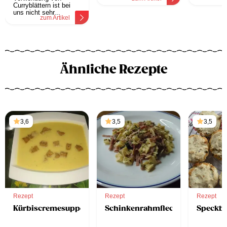
Curryblättern ist bei
uns nicht sehr...
zum Artikel
Ähnliche Rezepte
3,6
3,5
3,5
Rezept
Rezept
Rezept
Kürbiscremesuppe
Schinkenrahmfleckerl
Speckbr