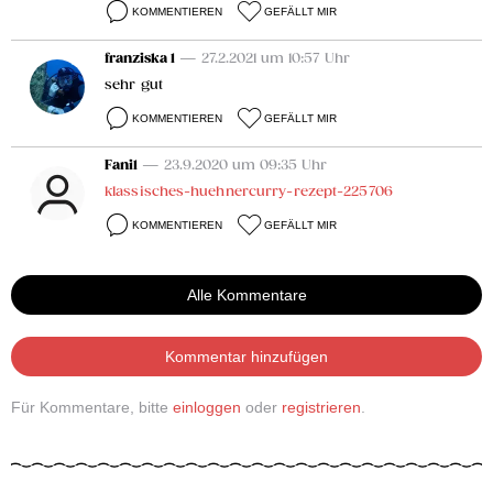
KOMMENTIEREN
GEFÄLLT MIR
franziska 1
— 27.2.2021 um 10:57 Uhr
sehr gut
KOMMENTIEREN
GEFÄLLT MIR
Fani1
— 23.9.2020 um 09:35 Uhr
klassisches-huehnercurry-rezept-225706
KOMMENTIEREN
GEFÄLLT MIR
Alle Kommentare
Kommentar hinzufügen
Für Kommentare, bitte
einloggen
oder
registrieren
.