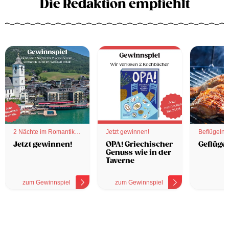
Die Redaktion empfiehlt
2 Nächte im Romantik
Jetzt gewinnen!
Beflügelnd
Hotel
Jetzt gewinnen!
OPA! Griechischer
Geflügel
Genuss wie in der
Taverne
zum Gewinnspiel
zum Gewinnspiel
z