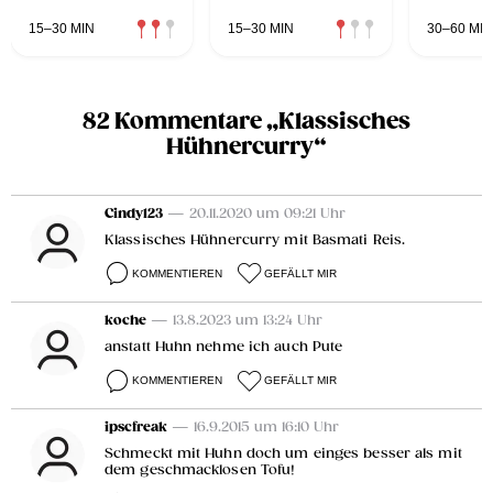
15–30 MIN
15–30 MIN
30–60 MIN
82 Kommentare „Klassisches
Hühnercurry“
Cindy123
— 20.11.2020 um 09:21 Uhr
Klassisches Hühnercurry mit Basmati Reis.
KOMMENTIEREN
GEFÄLLT MIR
koche
— 13.8.2023 um 13:24 Uhr
anstatt Huhn nehme ich auch Pute
KOMMENTIEREN
GEFÄLLT MIR
ipscfreak
— 16.9.2015 um 16:10 Uhr
Schmeckt mit Huhn doch um einges besser als mit
dem geschmacklosen Tofu!