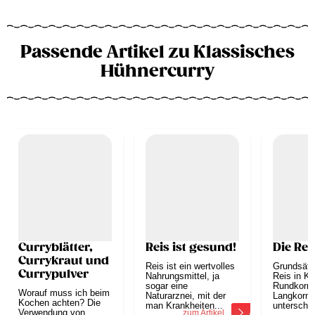
Passende Artikel zu Klassisches
Hühnercurry
Curryblätter,
Reis ist gesund!
Die Rei
Currykraut und
Reis ist ein wertvolles
Grundsätzl
Currypulver
Nahrungsmittel, ja
Reis in Ku
sogar eine
Rundkornr
Worauf muss ich beim
Naturarznei, mit der
Langkornr
Kochen achten? Die
man Krankheiten...
unterschie
Verwendung von
zum Artikel
z