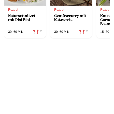
Rezept
Rezept
Rezept
Naturschnitzel
Gemüsecurry mit
Knuspri
mit Risi Bisi
Kokosreis
Garnele
Basmat
30–60 MIN
30–60 MIN
15–30 MI