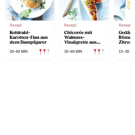
Rezept
Rezept
Rezept
Kohlrabi-
Chicorée mit
Gedämp
Karotten-Flan aus
Walnuss-
Römers
dem Dampfgarer
Vinaigrette aus
Zitron
dem Dampfgarer
Dampfg
30–60 MIN
30–60 MIN
15–30 MI