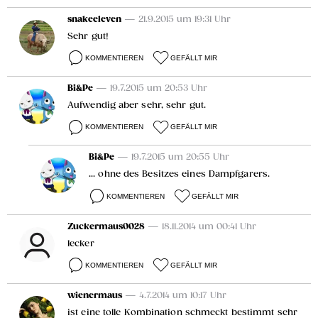
snakeeleven
— 21.9.2015 um 19:31 Uhr
Sehr gut!
KOMMENTIEREN
GEFÄLLT MIR
Bi&Pe
— 19.7.2015 um 20:53 Uhr
Aufwendig aber sehr, sehr gut.
KOMMENTIEREN
GEFÄLLT MIR
Bi&Pe
— 19.7.2015 um 20:55 Uhr
... ohne des Besitzes eines Dampfgarers.
KOMMENTIEREN
GEFÄLLT MIR
Zuckermaus0028
— 18.11.2014 um 00:41 Uhr
lecker
KOMMENTIEREN
GEFÄLLT MIR
wienermaus
— 4.7.2014 um 10:17 Uhr
ist eine tolle Kombination schmeckt bestimmt sehr