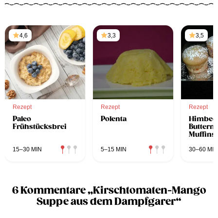
4,6
3,3
3,5
Rezept
Rezept
Rezept
Paleo
Polenta
Himbee
Frühstücksbrei
Butterm
Muffins
15–30 MIN
5–15 MIN
30–60 MIN
6 Kommentare „Kirschtomaten-Mango
Suppe aus dem Dampfgarer“