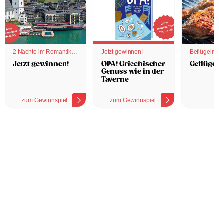
2 Nächte im Romantik
Jetzt gewinnen!
Beflügelnd
Hotel
Jetzt gewinnen!
OPA! Griechischer
Geflügel
Genuss wie in der
Taverne
zum Gewinnspiel
zum Gewinnspiel
z