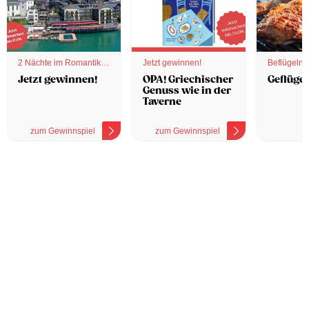
2 Nächte im Romantik
Jetzt gewinnen!
Beflügelnd
Hotel
Jetzt gewinnen!
OPA! Griechischer
Geflügel
Genuss wie in der
Taverne
zum Gewinnspiel
zum Gewinnspiel
z