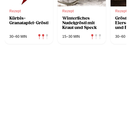
Rezept
Rezept
Rezept
Kürbis-
Winterliches
Gröstl 
Granatapfel-Gröstl
Nudelgröstl mit
Eiersc
Kraut und Speck
und Br
30–60 MIN
15–30 MIN
30–60 MI