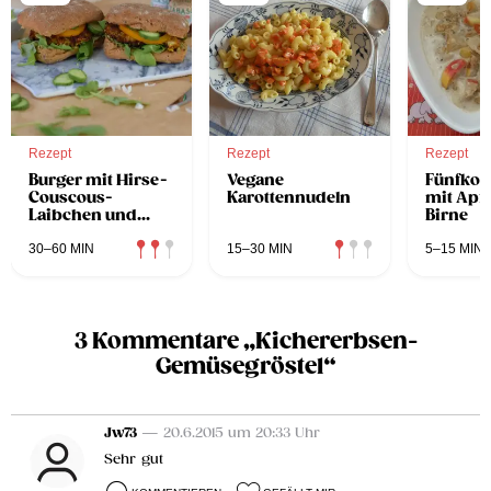
Rezept
Rezept
Rezept
Burger mit Hirse-
Vegane
Fünfkor
Couscous-
Karottennudeln
mit Apf
Laibchen und
Birne
Avocado &
TABASCO® Sauce-
30–60 MIN
15–30 MIN
5–15 MIN
Dip
3 Kommentare „Kichererbsen-
Gemüsegröstel“
Jw73
— 20.6.2015 um 20:33 Uhr
Sehr gut