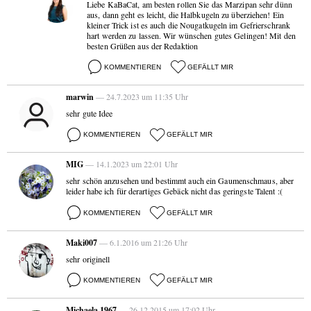
Liebe KaBaCat, am besten rollen Sie das Marzipan sehr dünn
aus, dann geht es leicht, die Halbkugeln zu überziehen! Ein
kleiner Trick ist es auch die Nougatkugeln im Gefrierschrank
hart werden zu lassen. Wir wünschen gutes Gelingen! Mit den
besten Grüßen aus der Redaktion
KOMMENTIEREN
GEFÄLLT MIR
marwin
— 24.7.2023 um 11:35 Uhr
sehr gute Idee
KOMMENTIEREN
GEFÄLLT MIR
MIG
— 14.1.2023 um 22:01 Uhr
sehr schön anzusehen und bestimmt auch ein Gaumenschmaus, aber
leider habe ich für derartiges Gebäck nicht das geringste Talent :(
KOMMENTIEREN
GEFÄLLT MIR
Maki007
— 6.1.2016 um 21:26 Uhr
sehr originell
KOMMENTIEREN
GEFÄLLT MIR
Michaela 1967
— 26.12.2015 um 17:02 Uhr