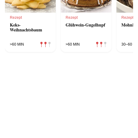
Rezept
Rezept
Rezept
Keks-
Glühwein-Gugelhupf
Mohnkra
Weihnachtsbaum
>60 MIN
>60 MIN
30–60 MI