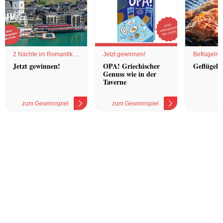
2 Nächte im Romantik
Jetzt gewinnen!
Beflügelnd
Hotel
Jetzt gewinnen!
OPA! Griechischer
Geflügel 
Genuss wie in der
Taverne
zum Gewinnspiel
zum Gewinnspiel
z