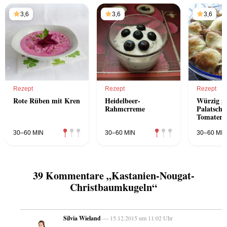
3,6
3,6
3,6
Rezept
Rezept
Rezept
Rote Rüben mit Kren
Heidelbeer-
Würzig ge
Rahmcrreme
Palatschi
Tomatens
30–60 MIN
30–60 MIN
30–60 MIN
39 Kommentare „Kastanien-Nougat-
Christbaumkugeln“
Silvia Wieland
— 15.12.2015 um 11:02 Uhr