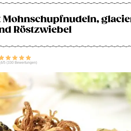
t Mohnschupfnudeln, glacie
nd Röstzwiebel
Bewerten
,6/5 (330 Bewertungen)