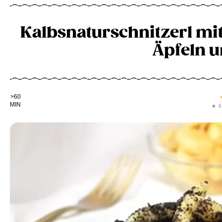
Kalbsnaturschnitzerl mi
Äpfeln u
Kochdauer
>60
MIN
★ 4