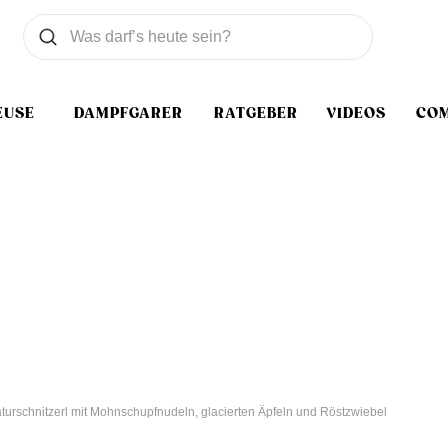
Was wollen Sie suchen
Suchen
EUSE
DAMPFGARER
RATGEBER
VIDEOS
CO
turschnitzerl mit Mohnschupfnudeln, glacierten Äpfeln und Röstzwiebel