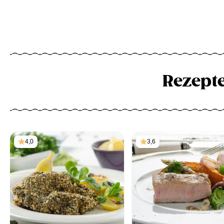
Rezept
4,0
3,6