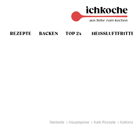
REZEPTE
BACKEN
TOP 24
HEISSLUFTFRITT
Startseite
Hauptspeise
Kalb Rezepte
Kalbsna