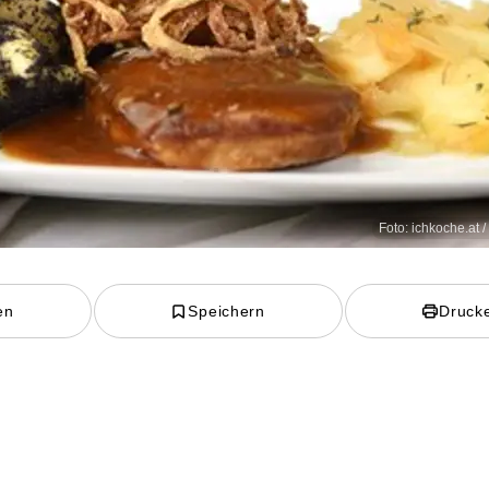
Foto: ichkoche.at 
en
Speichern
Druck