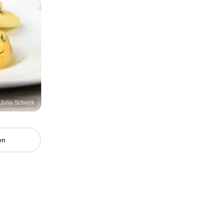
/ Julia Schenk
en