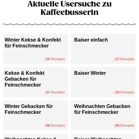
Aktuelle Usersuche zu
Kaffeebusserln
Winter Kekse & Konfekt
Baiser einfach
für Feinschmecker
(
16
Rezepte)
(
17
Rezepte)
Kekse & Konfekt
Baiser Winter
Gebacken für
Feinschmecker
(
21
Rezepte)
(
19
Rezepte)
Winter Gebacken für
Weihnachten Gebacken
Feinschmecker
für Feinschmecker
(
58
Rezepte)
(
84
Rezepte)