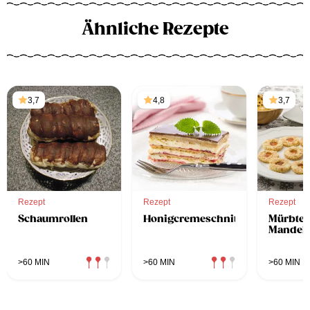
Ähnliche Rezepte
3,7
4,8
3,7
Rezept
Rezept
Rezept
Schaumrollen
Honigcremeschnitten
Mürbtei
Mandelr
>60 MIN
>60 MIN
>60 MIN