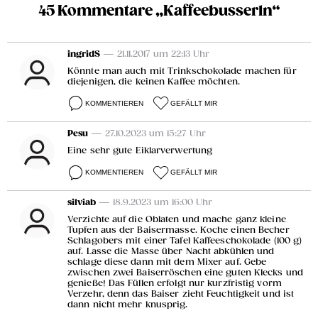
45 Kommentare „Kaffeebusserln“
ingridS
— 21.11.2017 um 22:13 Uhr
Könnte man auch mit Trinkschokolade machen für
diejenigen, die keinen Kaffee möchten.
KOMMENTIEREN
GEFÄLLT MIR
Pesu
— 27.10.2023 um 15:27 Uhr
Eine sehr gute Eiklarverwertung
KOMMENTIEREN
GEFÄLLT MIR
silviab
— 18.9.2023 um 16:00 Uhr
Verzichte auf die Oblaten und mache ganz kleine
Tupfen aus der Baisermasse. Koche einen Becher
Schlagobers mit einer Tafel Kaffeeschokolade (100 g)
auf. Lasse die Masse über Nacht abkühlen und
schlage diese dann mit dem Mixer auf. Gebe
zwischen zwei Baiserröschen eine guten Klecks und
genieße! Das Füllen erfolgt nur kurzfristig vorm
Verzehr, denn das Baiser zieht Feuchtigkeit und ist
dann nicht mehr knusprig.