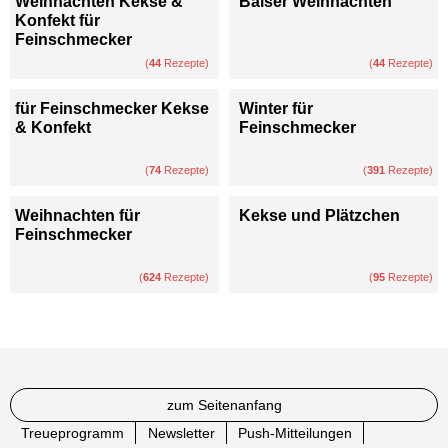
Weihnachten Kekse &
Baiser Weihnachten
Konfekt für
Feinschmecker
(
44
Rezepte)
(
44
Rezepte)
für Feinschmecker Kekse
Winter für
& Konfekt
Feinschmecker
(
74
Rezepte)
(
391
Rezepte)
Weihnachten für
Kekse und Plätzchen
Feinschmecker
(
624
Rezepte)
(
95
Rezepte)
zum Seitenanfang
Treueprogramm
Newsletter
Push-Mitteilungen