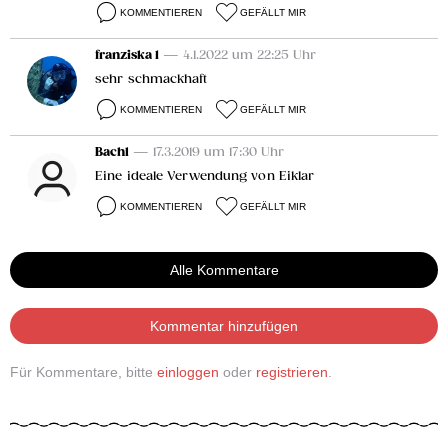
KOMMENTIEREN
GEFÄLLT MIR
franziska 1
— 4.1.2022 um 22:25 Uhr
sehr schmackhaft
KOMMENTIEREN
GEFÄLLT MIR
Bachl
— 17.3.2019 um 17:30 Uhr
Eine ideale Verwendung von Eiklar
KOMMENTIEREN
GEFÄLLT MIR
Alle Kommentare
Kommentar hinzufügen
Für Kommentare, bitte
einloggen
oder
registrieren
.