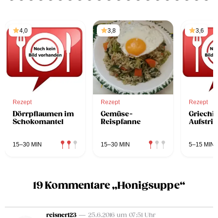
4,0
3,8
3,6
Rezept
Rezept
Rezept
Dörrpflaumen im
Gemüse-
Griechis
Schokomantel
Reispfanne
Aufstri
15–30 MIN
15–30 MIN
5–15 MIN
19 Kommentare „Honigsuppe“
reisner123
— 25.6.2016 um 07:51 Uhr