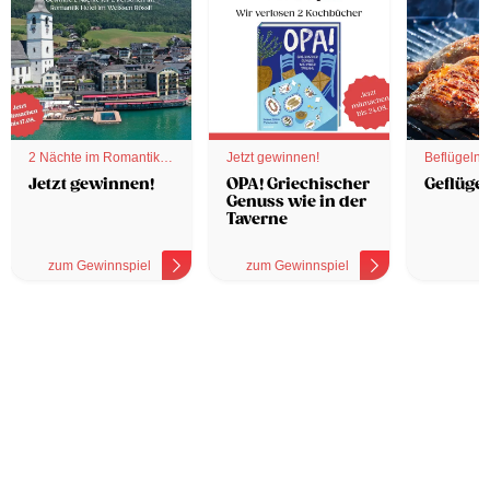
2 Nächte im Romantik
Jetzt gewinnen!
Beflügelnd
Hotel
Jetzt gewinnen!
OPA! Griechischer
Geflügel
Genuss wie in der
Taverne
zum Gewinnspiel
zum Gewinnspiel
z