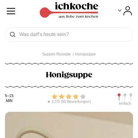
Toggle
Toggle
Was wollen Sie suchen
Suchen
Suppen Rezepte
Honigsuppe
Honigsuppe
Kochdauer
Bewerten
Schwierig
5–15
MIN
★ 3,7/5 (90 Bewertungen)
einfach