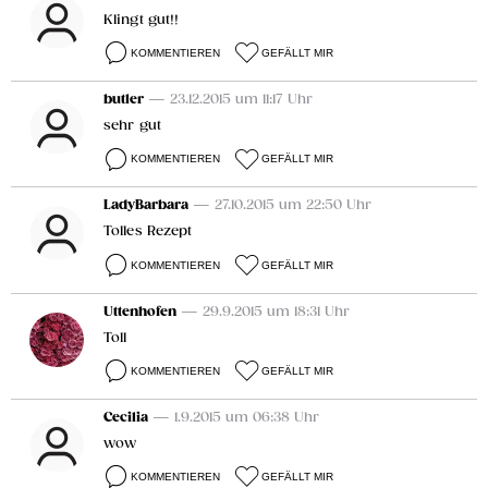
Klingt gut!!
KOMMENTIEREN
GEFÄLLT MIR
butler
— 23.12.2015 um 11:17 Uhr
sehr gut
KOMMENTIEREN
GEFÄLLT MIR
LadyBarbara
— 27.10.2015 um 22:50 Uhr
Tolles Rezept
KOMMENTIEREN
GEFÄLLT MIR
Uttenhofen
— 29.9.2015 um 18:31 Uhr
Toll
KOMMENTIEREN
GEFÄLLT MIR
Cecilia
— 1.9.2015 um 06:38 Uhr
wow
KOMMENTIEREN
GEFÄLLT MIR