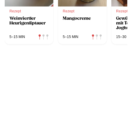
Rezept
Rezept
Rezept
Weinviertler
Mangocreme
Gewürz
Heurigenliptauer
mit To
Joghur
und Hi
5–15 MIN
5–15 MIN
15–30 MI