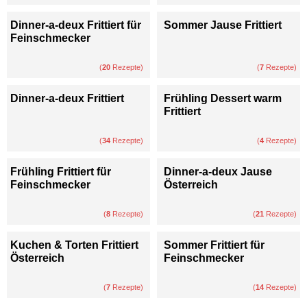
Dinner-a-deux Frittiert für
Sommer Jause Frittiert
Feinschmecker
(
20
Rezepte)
(
7
Rezepte)
Dinner-a-deux Frittiert
Frühling Dessert warm
Frittiert
(
34
Rezepte)
(
4
Rezepte)
Frühling Frittiert für
Dinner-a-deux Jause
Feinschmecker
Österreich
(
8
Rezepte)
(
21
Rezepte)
Kuchen & Torten Frittiert
Sommer Frittiert für
Österreich
Feinschmecker
(
7
Rezepte)
(
14
Rezepte)