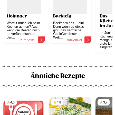
Holunder
Backteig
Das
Küchen
Worauf muss ich beim
Backen wir es… ein!
im Jun
Kochen achten? Auch
Denn wenn es etwas
wenn die Beeren noch
gibt, das sämtliche
Im Juni is
so verführerisch an
Genießer dieser
Küchengar
den...
Welt...
Menge zu 
zum Artikel
zum Artikel
erste Ernt
eingefahre
z
Ähnliche Rezepte
4,0
4,8
3,7