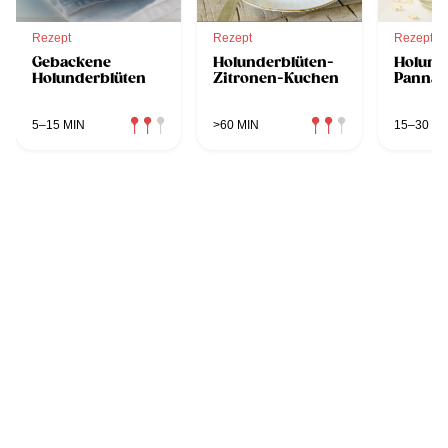
Rezept
Rezept
Rezept
Gebackene
Holunderblüten-
Holund
Holunderblüten
Zitronen-Kuchen
Panna-
5–15 MIN
>60 MIN
15–30 MI