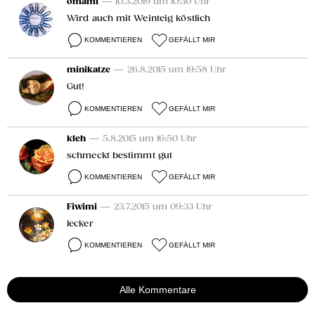
omami
— 10.3.2019 um 10:30 Uhr
Wird auch mit Weinteig köstlich
KOMMENTIEREN
GEFÄLLT MIR
minikatze
— 26.8.2015 um 19:58 Uhr
Gut!
KOMMENTIEREN
GEFÄLLT MIR
kleh
— 5.8.2015 um 16:50 Uhr
schmeckt bestimmt gut
KOMMENTIEREN
GEFÄLLT MIR
Fiwimi
— 23.7.2015 um 09:33 Uhr
lecker
KOMMENTIEREN
GEFÄLLT MIR
Alle Kommentare