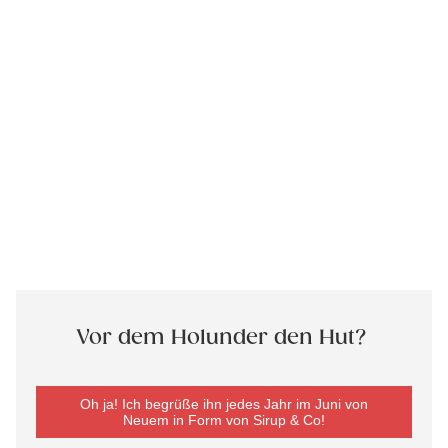
Vor dem Holunder den Hut?
Oh ja! Ich begrüße ihn jedes Jahr im Juni von
Neuem in Form von Sirup & Co!