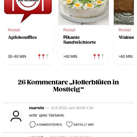
Rezept
Rezept
Rezept
Apfelsoufflee
Pikante
Walnus
Sandwichtorte
30–60 MIN
>60 MIN
>60 MIN
26 Kommentare „Hollerblüten in
Mostteig“
marwin
— 12.8.2024 um 16:09 Uhr
sehr gute Variante
KOMMENTIEREN
GEFÄLLT MIR