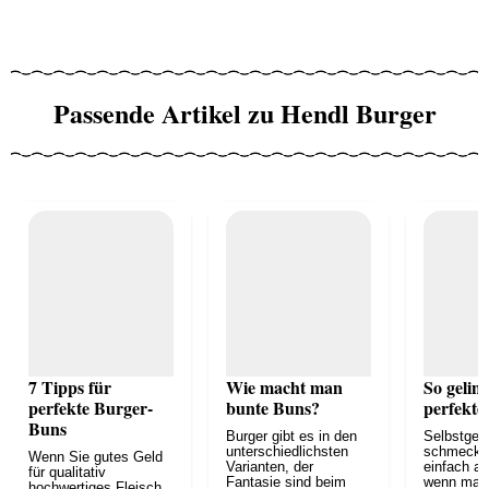
Passende Artikel zu Hendl Burger
7 Tipps für
Wie macht man
So geling
perfekte Burger-
bunte Buns?
perfekte
Buns
Burger gibt es in den
Selbstge
unterschiedlichsten
schmecke
Wenn Sie gutes Geld
Varianten, der
einfach a
für qualitativ
Fantasie sind beim
wenn man 
hochwertiges Fleisch