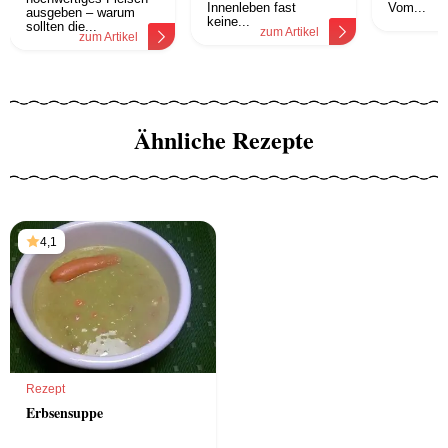
Innenleben fast
Vom...
ausgeben – warum
z
keine...
sollten die...
zum Artikel
zum Artikel
Ähnliche Rezepte
4,1
Rezept
Erbsensuppe