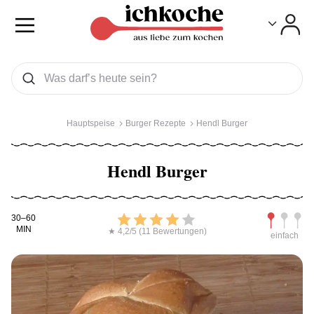
Toggle
Toggle
Was wollen Sie suchen
Suchen
Hauptspeise
Burger Rezepte
Hendl Burger
Hendl Burger
Kochdauer
Bewerten
Schwierig
30–60
MIN
★ 4,2/5 (11 Bewertungen)
einfach