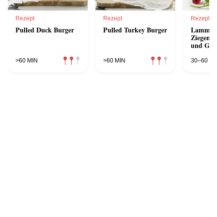
Rezept
Rezept
Rezept
Pulled Duck Burger
Pulled Turkey Burger
Lamm-Bu
Ziegenc
und Gra
>60 MIN
>60 MIN
30–60 MI