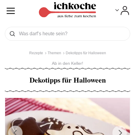
Toggle
Toggle
Was wollen Sie suchen
Suchen
Rezepte
Themen
Dekotipps für Halloween
Ab in den Keller!
Dekotipps für Halloween
Previous
Next