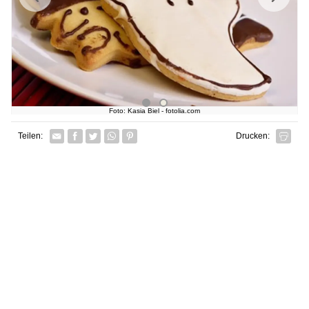
Foto: Kasia Biel - fotolia.com
Facebook
Twitter
Whatsapp senden
Pin it
Teilen:
Drucken: