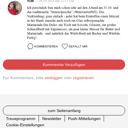
Syffl
— 28.10.2014 um 12:13 Uhr
Ich persönlich freu mich schon sehr auf den Abend am 31.10. und
das traditionelle "Striezelposchn" (Weinviertel/NÖ). Die
Verkleidung: ganz einfach - jeder hat beim Eintreffen einen Striezel
in der Hand, manche auch noch ein Glas selbstgemachte
Marmelade.Die Deko: ein Tisch mit Sesseln, Gläsern, ein großes
Schneidbrett mit Sägemesser, ein paar kleine Messer für Butter und
Marmelade - und natürlich das Würfelbrett mit Becher und Würfeln.
Fertig!
KOMMENTIEREN
GEFÄLLT MIR
Kommentar hinzufügen
Für Kommentare, bitte
einloggen
oder
registrieren
.
zum Seitenanfang
Treueprogramm
Newsletter
Push-Mitteilungen
Cookie-Einstellungen