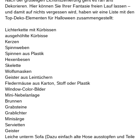
Nach der gruseligen Lichtinszenierung geht es ran ans
Dekorieren. Hier können Sie Ihrer Fantasie freien Lauf lassen –
und damit auf nichts vergessen wird, haben wir eine Liste mit den
Top-Deko-Elementen für Halloween zusammengestellt:
Lichterkette mit Kürbissen
ausgehöhlte Kürbisse
Kerzen
Spinnweben
Spinnen aus Plastik
Hexenbesen
Skelette
Wolfsmasken
Geister aus Leintüchern
Fledermäuse aus Karton, Stoff oder Plastik
Window-Color-Bilder
Mini-Nebelanlage
Brunnen
Grabsteine
Grablichter
Minisärge
Servietten
Geister
Leiche unterm Sofa (Dazu einfach alte Hose ausstopfen und Teile