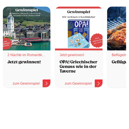
2 Nächte im Romantik
Jetzt gewinnen!
Beflügelnd
Hotel
Jetzt gewinnen!
OPA! Griechischer
Geflügel
Genuss wie in der
Taverne
zum Gewinnspiel
zum Gewinnspiel
z