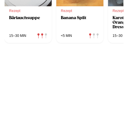
Rezept
Rezept
Rezept
Bärlauchsuppe
Banana Split
Karotte
Orange
Dressi
15–30 MIN
<5 MIN
15–30 MI