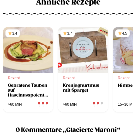
Ähnliche Rezepte
3,4
3,7
4,5
Rezept
Rezept
Rezept
Gebratene Tauben
Krenjoghurtmus
Himbeer
auf
mit Spargel
Haselnusspolenta
mit grünem
Spargelsauté
>60 MIN
>60 MIN
15–30 MIN
0 Kommentare „Glacierte Maroni“