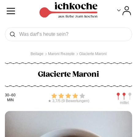
Toggle
Toggle
Was wollen Sie suchen
Suchen
Beilage
Maroni Rezepte
Glacierte Maroni
Glacierte Maroni
Kochdauer
Bewerten
Schwierig
30–60
MIN
★ 3,7/5 (9 Bewertungen)
mittel