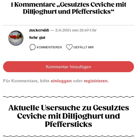
1 Kommentare „Gesulztes Ceviche mit
Dilljoghurt und Pfeffersticks“
zuckersüß
— 2.6.2024 um 21:40 Uhr
Sehr gut
KOMMENTIEREN
GEFÄLLT MIR
Kommentar hinzufügen
Für Kommentare, bitte
einloggen
oder
registrieren
.
Aktuelle Usersuche zu Gesulztes
Ceviche mit Dilljoghurt und
Pfeffersticks