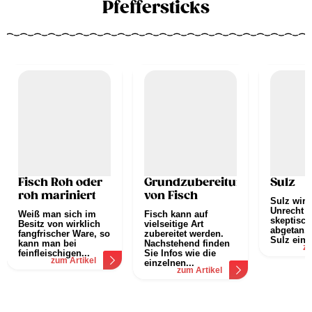
Pfeffersticks
Fisch Roh oder
Grundzubereitungsarten
Sulz
roh mariniert
von Fisch
Sulz wird
Unrecht 
Weiß man sich im
Fisch kann auf
skeptisch
Besitz von wirklich
vielseitige Art
abgetan. 
fangfrischer Ware, so
zubereitet werden.
Sulz eine.
kann man bei
Nachstehend finden
zu
feinfleischigen...
Sie Infos wie die
zum Artikel
einzelnen...
zum Artikel