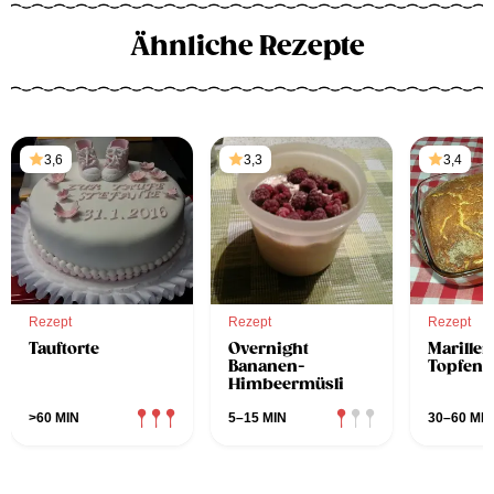
Ähnliche Rezepte
3,6
3,3
3,4
Rezept
Rezept
Rezept
Tauftorte
Overnight
Marillen
Bananen-
Topfena
Himbeermüsli
>60 MIN
5–15 MIN
30–60 MIN