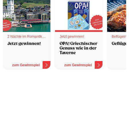
2 Nächte im Romantik
Jetzt gewinnen!
Beflügelnd
Hotel
Jetzt gewinnen!
OPA! Griechischer
Geflügel
Genuss wie in der
Taverne
zum Gewinnspiel
zum Gewinnspiel
z