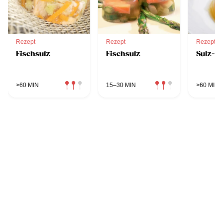
Rezept
Rezept
Rezept
Fischsulz
Fischsulz
Sulz-G
>60 MIN
15–30 MIN
>60 MIN