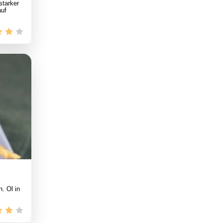
starker
auf
. Öl in