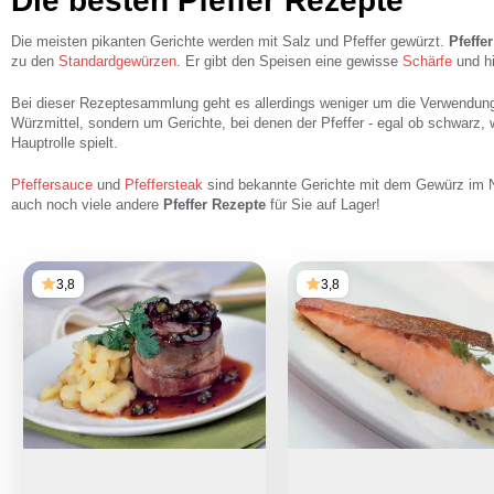
Die besten Pfeffer Rezepte
Die meisten pikanten Gerichte werden mit Salz und Pfeffer gewürzt.
Pfeffe
zu den
Standardgewürzen
. Er gibt den Speisen eine gewisse
Schärfe
und h
Bei dieser Rezeptesammlung geht es allerdings weniger um die Verwendung v
Würzmittel, sondern um Gerichte, bei denen der Pfeffer - egal ob schwarz, w
Hauptrolle spielt.
Pfeffersauce
und
Pfeffersteak
sind bekannte Gerichte mit dem Gewürz im 
auch noch viele andere
Pfeffer Rezepte
für Sie auf Lager!
3,8
3,8