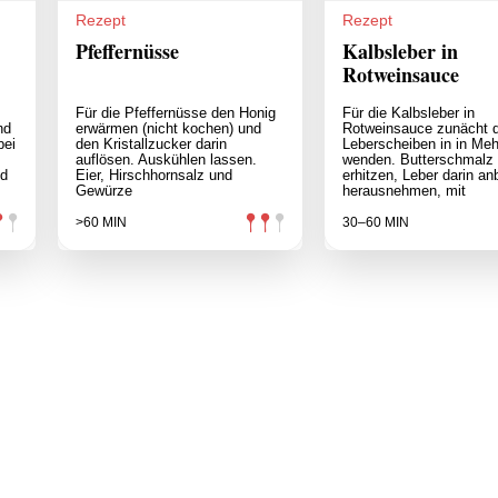
Rezept
Rezept
Pfeffernüsse
Kalbsleber in
Rotweinsauce
Für die Pfeffernüsse den Honig
Für die Kalbsleber in
nd
erwärmen (nicht kochen) und
Rotweinsauce zunächt d
bei
den Kristallzucker darin
Leberscheiben in in Meh
auflösen. Auskühlen lassen.
wenden. Butterschmalz
nd
Eier, Hirschhornsalz und
erhitzen, Leber darin an
Gewürze
herausnehmen, mit
>60 MIN
30–60 MIN