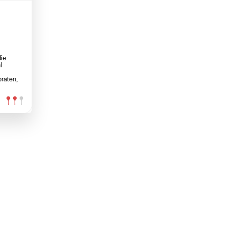
ie
l
braten,