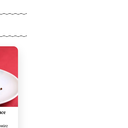
uce
ewürz