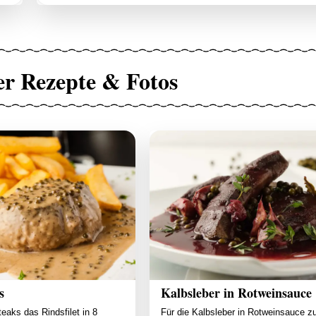
er Rezepte & Fotos
s
Kalbsleber in Rotweinsauce
teaks das Rindsfilet in 8
Für die Kalbsleber in Rotweinsauce z