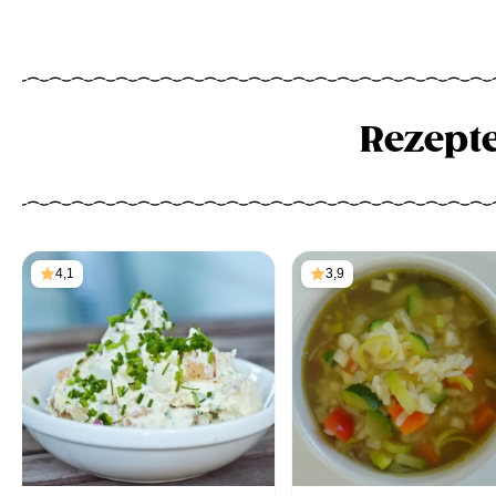
Rezept
4,1
3,9