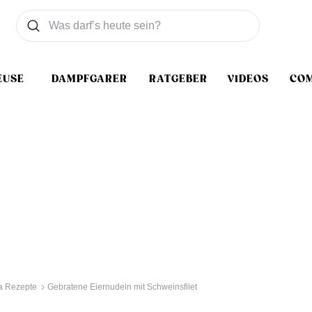
Was wollen Sie suchen
Suchen
EUSE
DAMPFGARER
RATGEBER
VIDEOS
CO
a Rezepte
Gebratene Eiernudeln mit Schweinsfilet