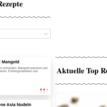
Rezepte
t Mangold
Aktuelle Top R
ifen schneiden. Mangold waschen und
bieren. Frühlingszwiebeln und
ene Asia Nudeln