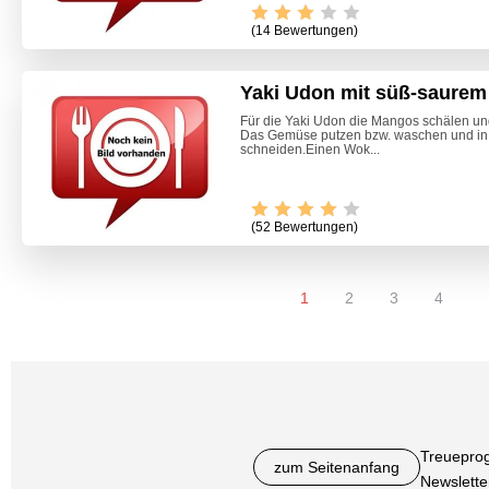
(14 Bewertungen)
Yaki Udon mit süß-saure
Für die Yaki Udon die Mangos schälen und 
Das Gemüse putzen bzw. waschen und in
schneiden.Einen Wok...
(52 Bewertungen)
1
2
3
4
Treuepro
zum Seitenanfang
Newslette