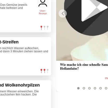
1. Das Gemüse jeweils
chale befreien und
User-
Rezept
Previous
t-Streifen
fen reichlich Wasser aufkochen,
nd dann 3 Minuten ziehen lassen und
 Sauce aus Bratrückstand
Wie mache ich eine schnelle Sau
Hollandaise?
zum Video
z
nd Wolkenohrpilzen
armem Wasser einweichen. Die
lauchzehen fein hacken. Die