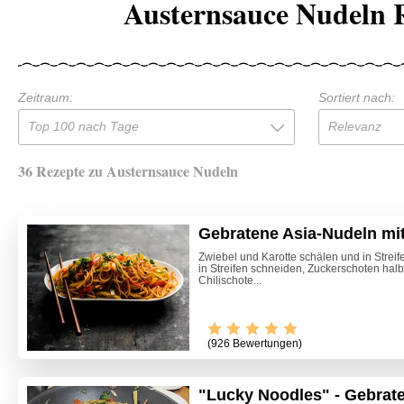
Austernsauce Nudeln 
Zeitraum:
Sortiert nach:
Top 100 nach Tage
Relevanz
36 Rezepte zu Austernsauce Nudeln
Gebratene Asia-Nudeln mi
Zwiebel und Karotte schälen und in Stre
in Streifen schneiden, Zuckerschoten hal
Chilischote...
(926 Bewertungen)
"Lucky Noodles" - Gebrat