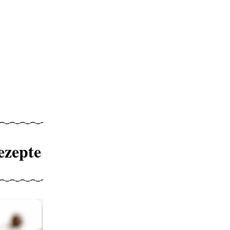
ezepte