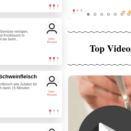
 Gemüse reinigen,
nd Knoblauch in
sie beim...
User-
Rezept
Top Video
Schweinfleisch
fleisch alle Zutaten für
h darin 15 Minuten
User-
Rezept