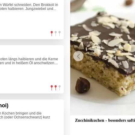
n Würfel schneiden. Den Brokkoli in
ten halbieren. Jungzwiebel und...
hoten längs halbieren und die Kerne
Previous
en und in heißem Öl anschwitzen....
noi)
m Kochen bringen und die
ch (oder Ochsenschwanz) kurz
che Bananenschnitten
Zucchinikuchen - besonders saft