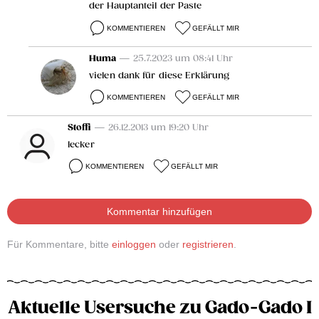
der Hauptanteil der Paste
KOMMENTIEREN
GEFÄLLT MIR
Huma
— 25.7.2023 um 08:41 Uhr
vielen dank für diese Erklärung
KOMMENTIEREN
GEFÄLLT MIR
Stoffi
— 26.12.2013 um 19:20 Uhr
lecker
KOMMENTIEREN
GEFÄLLT MIR
Kommentar hinzufügen
Für Kommentare, bitte
einloggen
oder
registrieren
.
Aktuelle Usersuche zu Gado-Gado I