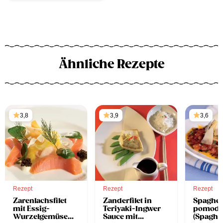
Ähnliche Rezepte
3,8
3,9
3,6
Rezept
Rezept
Rezept
Zarenlachsfilet
Zanderfilet in
Spaghett
mit Essig-
Teriyaki-Ingwer
pomodo
Wurzelgemüse
Sauce mit
(Spaghet