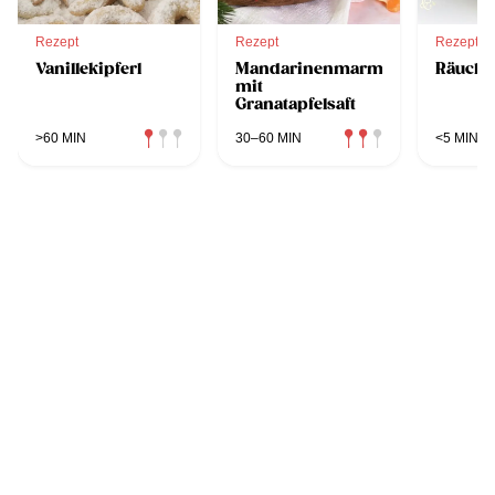
Rezept
Rezept
Rezept
Vanillekipferl
Mandarinenmarmelade
Räucher
mit
Granatapfelsaft
>60 MIN
30–60 MIN
<5 MIN