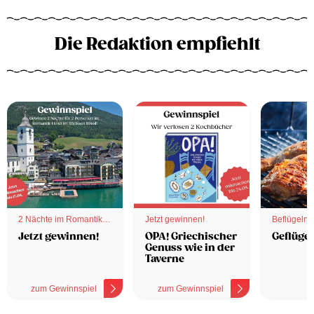
Die Redaktion empfiehlt
2 Nächte im Romantik
Jetzt gewinnen!
Beflügelnd
Hotel
Jetzt gewinnen!
OPA! Griechischer
Geflügel
Genuss wie in der
Taverne
zum Gewinnspiel
zum Gewinnspiel
z