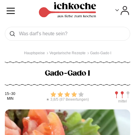
Toggle
Toggle
Was wollen Sie suchen
Suchen
Hauptspeise
Vegetarische Rezepte
Gado-Gado I
Gado-Gado I
Kochdauer
Bewerten
Schwierig
15–30
MIN
★ 3,8/5 (87 Bewertungen)
mittel