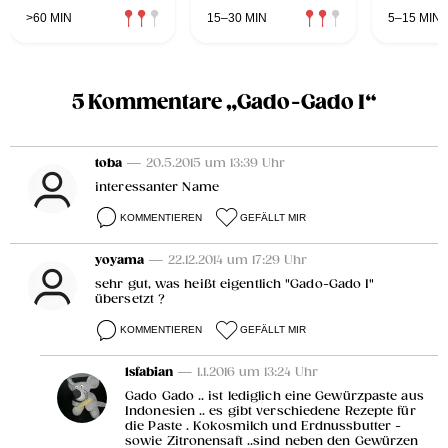
und Kaviar
Basmatireis
Tomate
Basilik
>60 MIN
15–30 MIN
5–15 MIN
5 Kommentare „Gado-Gado I“
toba
— 20.5.2015 um 13:39 Uhr
interessanter Name
KOMMENTIEREN
GEFÄLLT MIR
yoyama
— 22.12.2014 um 17:29 Uhr
sehr gut, was heißt eigentlich "Gado-Gado I"
übersetzt ?
KOMMENTIEREN
GEFÄLLT MIR
lsfabian
— 1.1.2016 um 13:24 Uhr
Gado Gado .. ist lediglich eine Gewürzpaste aus
Indonesien .. es gibt verschiedene Rezepte für
die Paste . Kokosmilch und Erdnussbutter -
sowie Zitronensaft ..sind neben den Gewürzen